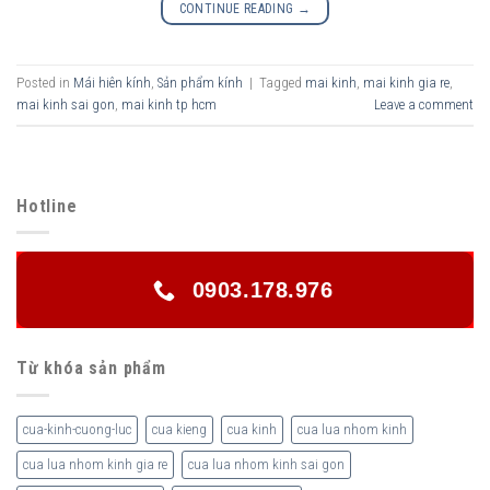
CONTINUE READING
→
Posted in
Mái hiên kính
,
Sản phẩm kính
|
Tagged
mai kinh
,
mai kinh gia re
,
mai kinh sai gon
,
mai kinh tp hcm
Leave a comment
Hotline
0903.178.976
Từ khóa sản phẩm
cua-kinh-cuong-luc
cua kieng
cua kinh
cua lua nhom kinh
cua lua nhom kinh gia re
cua lua nhom kinh sai gon