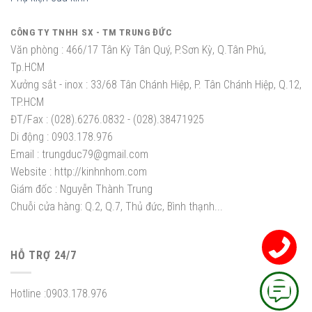
CÔNG TY TNHH SX - TM TRUNG ĐỨC
Văn phòng :
466/17 Tân Kỳ Tân Quý, P.Sơn Kỳ, Q.Tân Phú,
Tp.HCM
Xưởng sắt - inox :
33/68 Tân Chánh Hiệp, P. Tân Chánh Hiệp, Q.12,
TP.HCM
ĐT/Fax :
(028).6276.0832 - (028).38471925
Di động :
0903.178.976
Email :
trungduc79@gmail.com
Website :
http://kinhnhom.com
Giám đốc :
Nguyễn Thành Trung
Chuỗi cửa hàng: Q.2, Q.7, Thủ đức, Bình thạnh...
HỖ TRỢ 24/7
Hotline :
0903.178.976