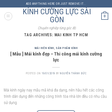
Skip
ADD ANYTHING HERE OR JUST REMOVE IT...
to
KÍNH CƯỜNG LỰC SÀI
content
0
GÒN
Chuyên nghiệp từng góc độ
TAG ARCHIVES:
MAI KINH TP HCM
MÁI HIÊN KÍNH
,
SẢN PHẨM KÍNH
[ Mẫu ] Mái kính đẹp – Thi công mái kính cường
lực
POSTED ON
19/01/2019
BY
NGUYỄN THÀNH ĐỨC
Mái kính ngày nay mẫu mã khá đa dạng, nên hầu hết các công
trình dân dụng đến những công trình tòa nhà lớn đều có nhu cầu
sử dụng.