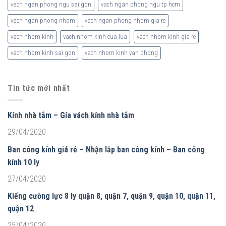
vach ngan phong ngu sai gon
vach ngan phong ngu tp hcm
vach ngan phong nhom
vach ngan phong nhom gia re
vach nhom kinh
vach nhom kinh cua lua
vach nhom kinh gia re
vach nhom kinh sai gon
vach nhom kinh van phong
Tin tức mới nhất
Kính nhà tắm – Gía vách kính nhà tắm
29/04/2020
Ban công kính giá rẻ – Nhận lắp ban công kính – Ban công
kính 10 ly
27/04/2020
Kiếng cường lực 8 ly quận 8, quận 7, quận 9, quận 10, quận 11,
quận 12
25/04/2020