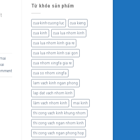
Từ khóa sản phẩm
t
cua-kinh-cuong-luc
cua kieng
cua kinh
cua lua nhom kinh
cua lua nhom kinh gia re
cua lua nhom kinh sai gon
mai
cua nhom xingfa gia re
ai
comment
cua so nhom xingfa
lam vach kinh ngan phong
lap dat vach nhom kinh
làm vach nhom kinh
mai kinh
thi cong vach kinh khung nhom
thi cong vach ngan nhom kinh
thi cong vach ngan phong hop