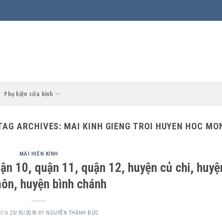
Phụ kiện cửa kính
TAG ARCHIVES:
MAI KINH GIENG TROI HUYEN HOC MO
MÁI HIÊN KÍNH
uận 10, quận 11, quận 12, huyện củ chi, huyệ
ôn, huyện bình chánh
 ON
23/10/2018
BY
NGUYỄN THÀNH ĐỨC