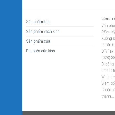
CÔNG T
Sản phẩm kính
Văn phò
Sản phẩm vách kính
P.Sơn K
Xưởng sắ
Sản phẩm cửa
P. Tân C
Phụ kiện cửa kính
ĐT/Fax 
(028).3
Di động 
Email :
t
Website 
Giám đố
Chuỗi cử
thạnh...