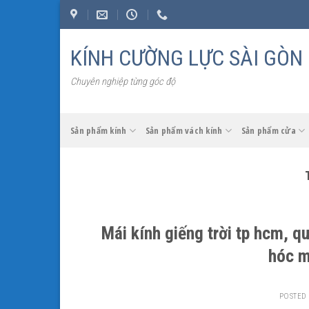
Skip
to
content
KÍNH CƯỜNG LỰC SÀI GÒN
Chuyên nghiệp từng góc độ
Sản phẩm kính
Sản phẩm vách kính
Sản phẩm cửa
Mái kính giếng trời tp hcm, q
hóc m
POSTED