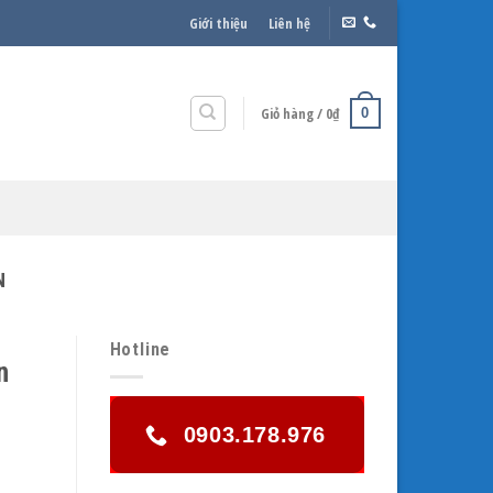
Giới thiệu
Liên hệ
Giỏ hàng /
0
₫
0
N
Hotline
n
0903.178.976