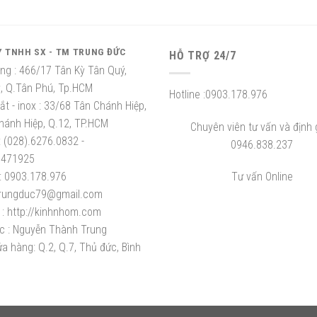
Y TNHH SX - TM TRUNG ĐỨC
HỖ TRỢ 24/7
ng :
466/17 Tân Kỳ Tân Quý,
ỳ, Q.Tân Phú, Tp.HCM
Hotline :
0903.178.976
t - inox :
33/68 Tân Chánh Hiệp,
hánh Hiệp, Q.12, TP.HCM
Chuyên viên tư vấn và định g
:
(028).6276.0832 -
0946.838.237
8471925
:
0903.178.976
Tư vấn Online
rungduc79@gmail.com
:
http://kinhnhom.com
c :
Nguyễn Thành Trung
a hàng: Q.2, Q.7, Thủ đức, Bình