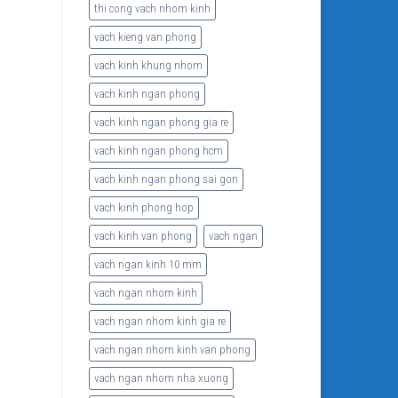
thi cong vach nhom kinh
vach kieng van phong
vach kinh khung nhom
vach kinh ngan phong
vach kinh ngan phong gia re
vach kinh ngan phong hcm
vach kinh ngan phong sai gon
vach kinh phong hop
vach kinh van phong
vach ngan
vach ngan kinh 10 mm
vach ngan nhom kinh
vach ngan nhom kinh gia re
vach ngan nhom kinh van phong
vach ngan nhom nha xuong