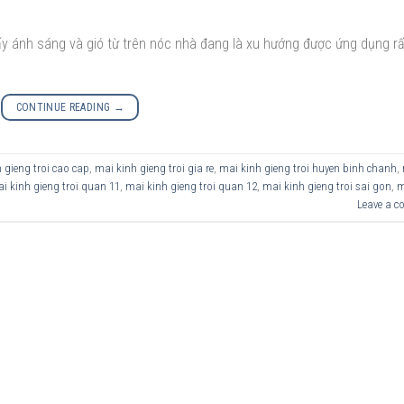
lấy ánh sáng và gió từ trên nóc nhà đang là xu hướng được ứng dụng rấ
CONTINUE READING
→
 gieng troi cao cap
,
mai kinh gieng troi gia re
,
mai kinh gieng troi huyen binh chanh
,
i kinh gieng troi quan 11
,
mai kinh gieng troi quan 12
,
mai kinh gieng troi sai gon
,
m
Leave a 