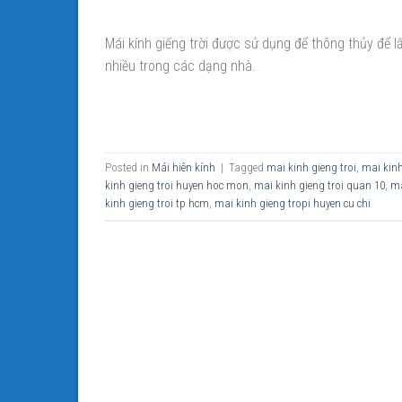
Mái kính giếng trời được sử dụng để thông thủy để 
nhiều trong các dạng nhà.
Posted in
Mái hiên kính
|
Tagged
mai kinh gieng troi
,
mai kinh
kinh gieng troi huyen hoc mon
,
mai kinh gieng troi quan 10
,
ma
kinh gieng troi tp hcm
,
mai kinh gieng tropi huyen cu chi