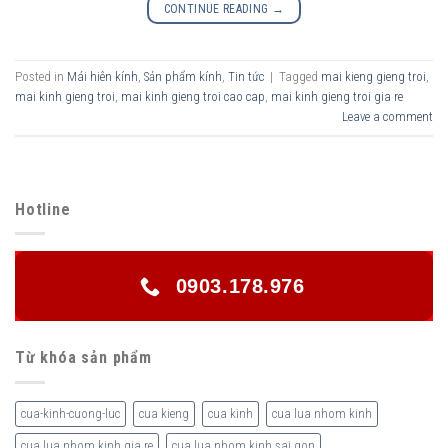
CONTINUE READING
→
Posted in
Mái hiên kính
,
Sản phẩm kính
,
Tin tức
|
Tagged
mai kieng gieng troi
,
mai kinh gieng troi
,
mai kinh gieng troi cao cap
,
mai kinh gieng troi gia re
Leave a comment
Hotline
0903.178.976
Từ khóa sản phẩm
cua-kinh-cuong-luc
cua kieng
cua kinh
cua lua nhom kinh
cua lua nhom kinh gia re
cua lua nhom kinh sai gon