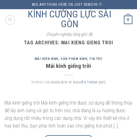
Skip
ADD ANYTHING HERE OR JUST REMOVE IT...
to
KÍNH CƯỜNG LỰC SÀI
content
0
GÒN
Chuyên nghiệp từng góc độ
TAG ARCHIVES:
MAI KIENG GIENG TROI
MÁI HIÊN KÍNH
,
SẢN PHẨM KÍNH
,
TIN TỨC
Mái kính giếng trời
POSTED ON
05/02/2015
BY
NGUYỄN THÀNH ĐỨC
Mái kính giếng trời Mái kính giếng trời được sử dụng để thông thủy
để lấy ánh sáng và gió từ trên nóc nhà đang là xu hướng được
ứng dụng rất nhiều trong các dạng nhà. Vì vậy khi thiết kế nhà ở
hay biệt thự…bạn phải tính toán sao cho giếng trời phát […]