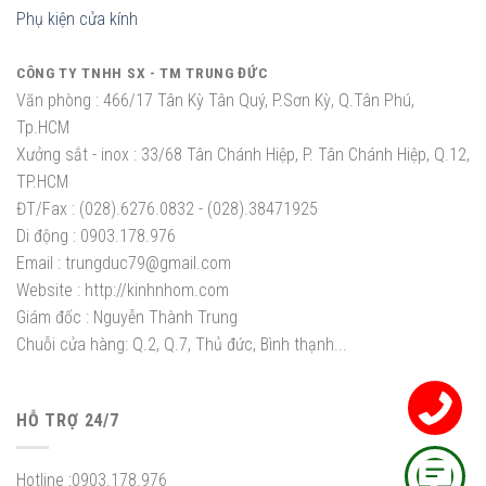
Phụ kiện cửa kính
CÔNG TY TNHH SX - TM TRUNG ĐỨC
Văn phòng :
466/17 Tân Kỳ Tân Quý, P.Sơn Kỳ, Q.Tân Phú,
Tp.HCM
Xưởng sắt - inox :
33/68 Tân Chánh Hiệp, P. Tân Chánh Hiệp, Q.12,
TP.HCM
ĐT/Fax :
(028).6276.0832 - (028).38471925
Di động :
0903.178.976
Email :
trungduc79@gmail.com
Website :
http://kinhnhom.com
Giám đốc :
Nguyễn Thành Trung
Chuỗi cửa hàng: Q.2, Q.7, Thủ đức, Bình thạnh...
HỖ TRỢ 24/7
Hotline :
0903.178.976