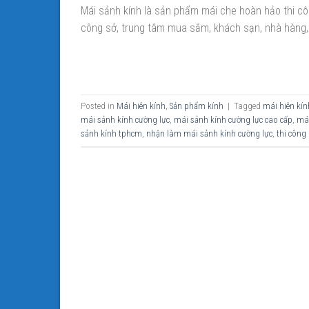
Mái sảnh kính là sản phẩm mái che hoàn hảo thi cô
công sở, trung tâm mua sắm, khách sạn, nhà hàng, m
Posted in
Mái hiên kính
,
Sản phẩm kính
|
Tagged
mái hiên kín
mái sảnh kính cường lực
,
mái sảnh kính cường lực cao cấp
,
mái
sảnh kính tphcm
,
nhận làm mái sảnh kính cường lực
,
thi công