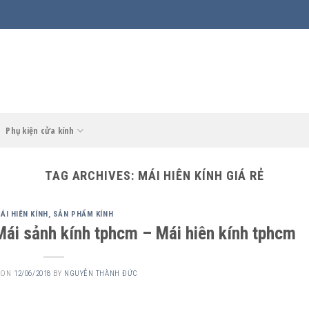
Phụ kiện cửa kính
TAG ARCHIVES:
MÁI HIÊN KÍNH GIÁ RẺ
ÁI HIÊN KÍNH
,
SẢN PHẨM KÍNH
Mái sảnh kính tphcm – Mái hiên kính tphcm
 ON
12/06/2018
BY
NGUYỄN THÀNH ĐỨC