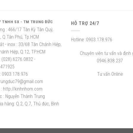
Y TNHH SX - TM TRUNG ĐỨC
HỖ TRỢ 24/7
ng :
466/17 Tân Kỳ Tân Quý,
ỳ, Q.Tân Phú, Tp.HCM
Hotline :
0903.178.976
t - inox :
33/68 Tân Chánh Hiệp,
hánh Hiệp, Q.12, TP.HCM
Chuyên viên tư vấn và định g
:
(028).6276.0832 -
0946.838.237
8471925
:
0903.178.976
Tư vấn Online
rungduc79@gmail.com
:
http://kinhnhom.com
c :
Nguyễn Thành Trung
a hàng: Q.2, Q.7, Thủ đức, Bình