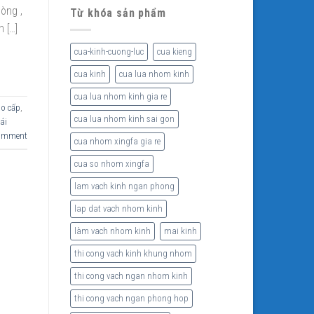
òng ,
Từ khóa sản phẩm
 […]
cua-kinh-cuong-luc
cua kieng
cua kinh
cua lua nhom kinh
cua lua nhom kinh gia re
ao cấp
,
cua lua nhom kinh sai gon
ái
comment
cua nhom xingfa gia re
cua so nhom xingfa
lam vach kinh ngan phong
lap dat vach nhom kinh
làm vach nhom kinh
mai kinh
thi cong vach kinh khung nhom
thi cong vach ngan nhom kinh
thi cong vach ngan phong hop