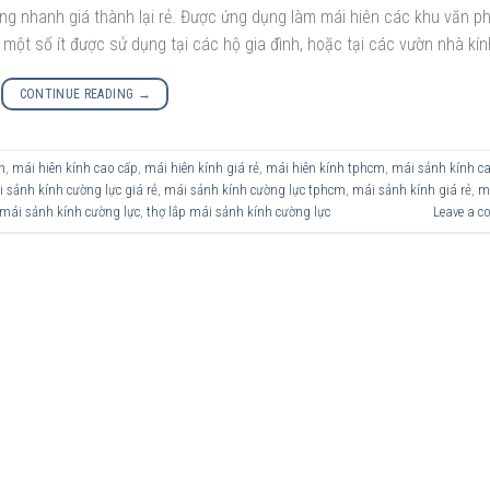
ng nhanh giá thành lại rẻ. Được ứng dụng làm mái hiên các khu văn ph
ột số ít được sử dụng tại các hộ gia đình, hoặc tại các vườn nhà kính
CONTINUE READING
→
h
,
mái hiên kính cao cấp
,
mái hiên kính giá rẻ
,
mái hiên kính tphcm
,
mái sảnh kính c
 sảnh kính cường lực giá rẻ
,
mái sảnh kính cường lực tphcm
,
mái sảnh kính giá rẻ
,
m
 mái sảnh kính cường lực
,
thợ lắp mái sảnh kính cường lực
Leave a 