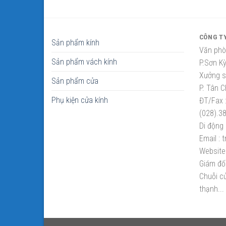
CÔNG T
Sản phẩm kính
Văn phò
Sản phẩm vách kính
P.Sơn K
Xưởng sắ
Sản phẩm cửa
P. Tân C
Phụ kiện cửa kính
ĐT/Fax 
(028).3
Di động 
Email :
t
Website 
Giám đố
Chuỗi cử
thạnh...