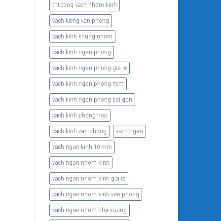
thi cong vach nhom kinh
vach kieng van phong
vach kinh khung nhom
vach kinh ngan phong
vach kinh ngan phong gia re
vach kinh ngan phong hcm
vach kinh ngan phong sai gon
vach kinh phong hop
vach kinh van phong
vach ngan
vach ngan kinh 10 mm
vach ngan nhom kinh
vach ngan nhom kinh gia re
vach ngan nhom kinh van phong
vach ngan nhom nha xuong