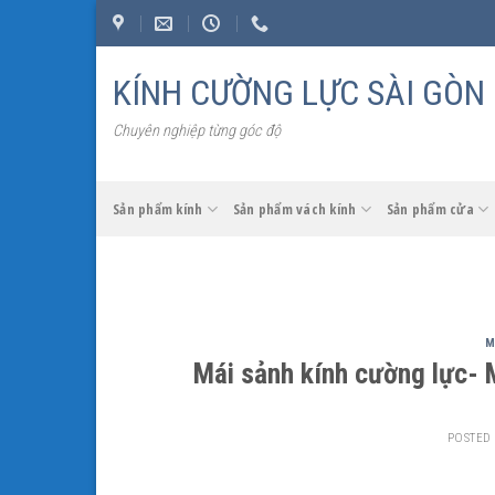
Skip
to
content
KÍNH CƯỜNG LỰC SÀI GÒN
Chuyên nghiệp từng góc độ
Sản phẩm kính
Sản phẩm vách kính
Sản phẩm cửa
M
Mái sảnh kính cường lực- 
POSTED