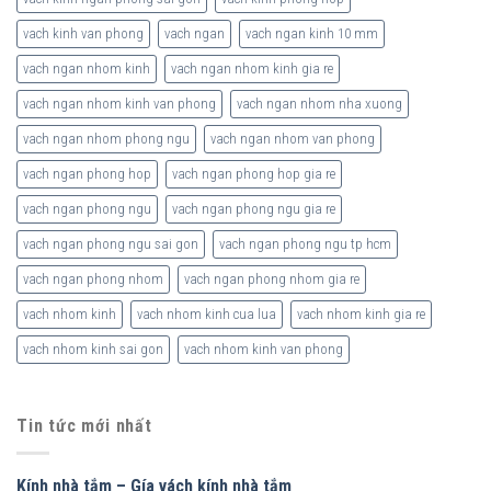
vach kinh van phong
vach ngan
vach ngan kinh 10 mm
vach ngan nhom kinh
vach ngan nhom kinh gia re
vach ngan nhom kinh van phong
vach ngan nhom nha xuong
vach ngan nhom phong ngu
vach ngan nhom van phong
vach ngan phong hop
vach ngan phong hop gia re
vach ngan phong ngu
vach ngan phong ngu gia re
vach ngan phong ngu sai gon
vach ngan phong ngu tp hcm
vach ngan phong nhom
vach ngan phong nhom gia re
vach nhom kinh
vach nhom kinh cua lua
vach nhom kinh gia re
vach nhom kinh sai gon
vach nhom kinh van phong
Tin tức mới nhất
Kính nhà tắm – Gía vách kính nhà tắm