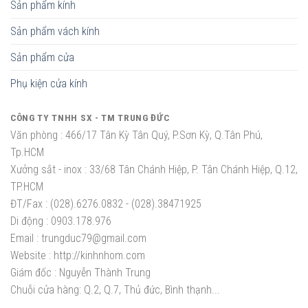
Sản phẩm kính
Sản phẩm vách kính
Sản phẩm cửa
Phụ kiện cửa kính
CÔNG TY TNHH SX - TM TRUNG ĐỨC
Văn phòng :
466/17 Tân Kỳ Tân Quý, P.Sơn Kỳ, Q.Tân Phú,
Tp.HCM
Xưởng sắt - inox :
33/68 Tân Chánh Hiệp, P. Tân Chánh Hiệp, Q.12,
TP.HCM
ĐT/Fax :
(028).6276.0832 - (028).38471925
Di động :
0903.178.976
Email :
trungduc79@gmail.com
Website :
http://kinhnhom.com
Giám đốc :
Nguyễn Thành Trung
Chuỗi cửa hàng: Q.2, Q.7, Thủ đức, Bình thạnh...