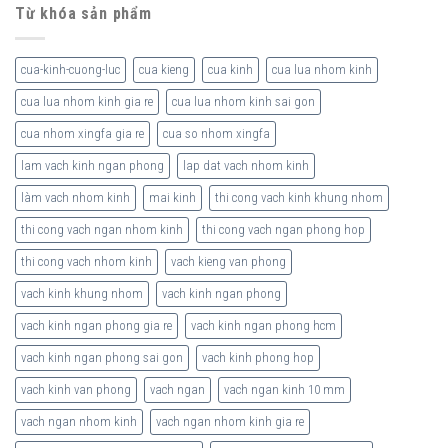
Từ khóa sản phẩm
cua-kinh-cuong-luc
cua kieng
cua kinh
cua lua nhom kinh
cua lua nhom kinh gia re
cua lua nhom kinh sai gon
cua nhom xingfa gia re
cua so nhom xingfa
lam vach kinh ngan phong
lap dat vach nhom kinh
làm vach nhom kinh
mai kinh
thi cong vach kinh khung nhom
thi cong vach ngan nhom kinh
thi cong vach ngan phong hop
thi cong vach nhom kinh
vach kieng van phong
vach kinh khung nhom
vach kinh ngan phong
vach kinh ngan phong gia re
vach kinh ngan phong hcm
vach kinh ngan phong sai gon
vach kinh phong hop
vach kinh van phong
vach ngan
vach ngan kinh 10 mm
vach ngan nhom kinh
vach ngan nhom kinh gia re