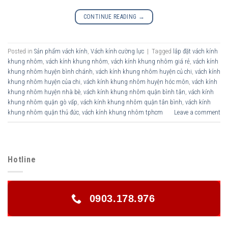
CONTINUE READING
→
Posted in
Sản phẩm vách kính
,
Vách kính cường lực
|
Tagged
lắp đặt vách kính
khung nhôm
,
vách kính khung nhôm
,
vách kính khung nhôm giá rẻ
,
vách kính
khung nhôm huyện bình chánh
,
vách kính khung nhôm huyện củ chi
,
vách kính
khung nhôm huyện của chi
,
vách kính khung nhôm huyện hóc môn
,
vách kính
khung nhôm huyện nhà bè
,
vách kính khung nhôm quận bình tân
,
vách kính
khung nhôm quận gò vấp
,
vách kính khung nhôm quận tân bình
,
vách kính
khung nhôm quận thủ đức
,
vách kính khung nhôm tphcm
Leave a comment
Hotline
0903.178.976