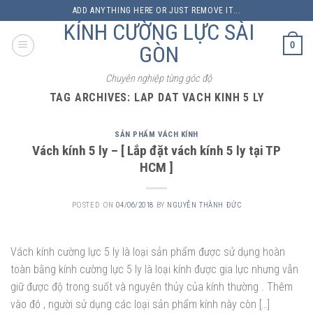
Skip
ADD ANYTHING HERE OR JUST REMOVE IT...
to
KÍNH CƯỜNG LỰC SÀI
content
0
GÒN
Chuyên nghiệp từng góc độ
TAG ARCHIVES:
LAP DAT VACH KINH 5 LY
SẢN PHẨM VÁCH KÍNH
Vách kính 5 ly – [ Lắp đặt vách kính 5 ly tại TP
HCM ]
POSTED ON
04/06/2018
BY
NGUYỄN THÀNH ĐỨC
Vách kính cường lực 5 ly là loại sản phẩm được sử dụng hoàn
toàn bằng kính cường lực 5 ly là loại kính được gia lực nhưng vẫn
giữ được độ trong suốt và nguyên thủy của kính thường . Thêm
vào đó , người sử dụng các loại sản phẩm kính này còn […]