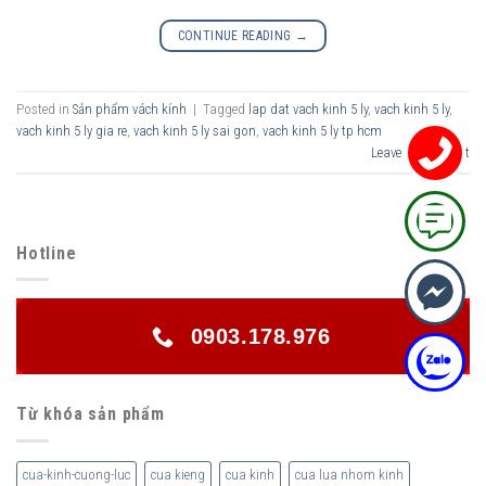
CONTINUE READING
→
Posted in
Sản phẩm vách kính
|
Tagged
lap dat vach kinh 5 ly
,
vach kinh 5 ly
,
vach kinh 5 ly gia re
,
vach kinh 5 ly sai gon
,
vach kinh 5 ly tp hcm
Leave a comment
Hotline
0903.178.976
Từ khóa sản phẩm
cua-kinh-cuong-luc
cua kieng
cua kinh
cua lua nhom kinh