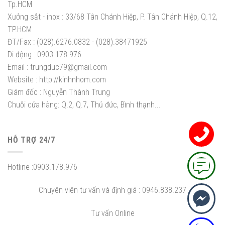
Tp.HCM
Xưởng sắt - inox :
33/68 Tân Chánh Hiệp, P. Tân Chánh Hiệp, Q.12,
TP.HCM
ĐT/Fax :
(028).6276.0832 - (028).38471925
Di động :
0903.178.976
Email :
trungduc79@gmail.com
Website :
http://kinhnhom.com
Giám đốc :
Nguyễn Thành Trung
Chuỗi cửa hàng: Q.2, Q.7, Thủ đức, Bình thạnh...
HỖ TRỢ 24/7
Hotline :
0903.178.976
Chuyên viên tư vấn và định giá :
0946.838.237
Tư vấn Online