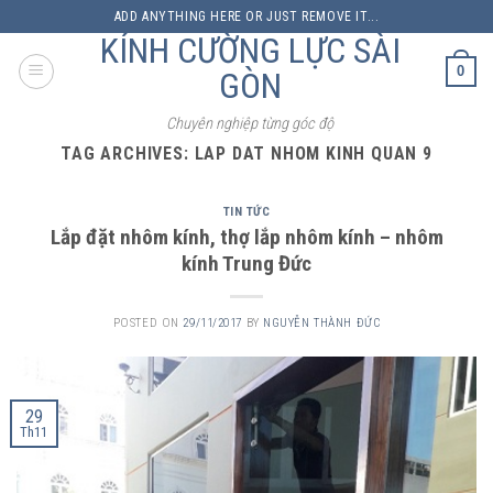
Skip
ADD ANYTHING HERE OR JUST REMOVE IT...
to
KÍNH CƯỜNG LỰC SÀI
content
0
GÒN
Chuyên nghiệp từng góc độ
TAG ARCHIVES:
LAP DAT NHOM KINH QUAN 9
TIN TỨC
Lắp đặt nhôm kính, thợ lắp nhôm kính – nhôm
kính Trung Đức
POSTED ON
29/11/2017
BY
NGUYỄN THÀNH ĐỨC
29
Th11