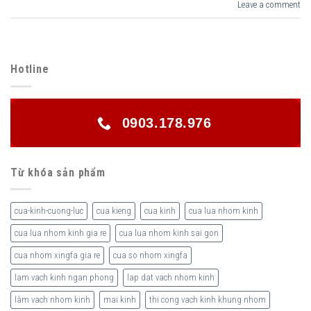
Leave a comment
Hotline
0903.178.976
Từ khóa sản phẩm
cua-kinh-cuong-luc
cua kieng
cua kinh
cua lua nhom kinh
cua lua nhom kinh gia re
cua lua nhom kinh sai gon
cua nhom xingfa gia re
cua so nhom xingfa
lam vach kinh ngan phong
lap dat vach nhom kinh
làm vach nhom kinh
mai kinh
thi cong vach kinh khung nhom