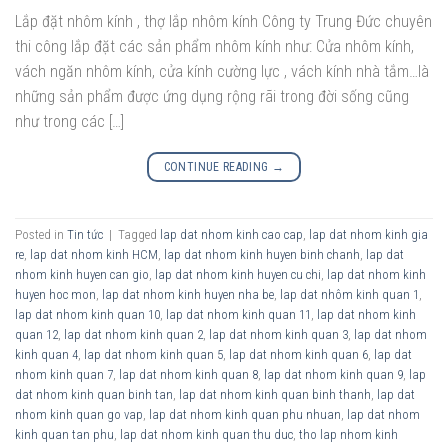
Lắp đặt nhôm kính , thợ lắp nhôm kính Công ty Trung Đức chuyên
thi công lắp đặt các sản phẩm nhôm kính như: Cửa nhôm kính,
vách ngăn nhôm kính, cửa kính cường lực , vách kính nhà tắm…là
những sản phẩm được ứng dụng rộng rãi trong đời sống cũng
như trong các […]
CONTINUE READING
→
Posted in
Tin tức
|
Tagged
lap dat nhom kinh cao cap
,
lap dat nhom kinh gia
re
,
lap dat nhom kinh HCM
,
lap dat nhom kinh huyen binh chanh
,
lap dat
nhom kinh huyen can gio
,
lap dat nhom kinh huyen cu chi
,
lap dat nhom kinh
huyen hoc mon
,
lap dat nhom kinh huyen nha be
,
lap dat nhôm kinh quan 1
,
lap dat nhom kinh quan 10
,
lap dat nhom kinh quan 11
,
lap dat nhom kinh
quan 12
,
lap dat nhom kinh quan 2
,
lap dat nhom kinh quan 3
,
lap dat nhom
kinh quan 4
,
lap dat nhom kinh quan 5
,
lap dat nhom kinh quan 6
,
lap dat
nhom kinh quan 7
,
lap dat nhom kinh quan 8
,
lap dat nhom kinh quan 9
,
lap
dat nhom kinh quan binh tan
,
lap dat nhom kinh quan binh thanh
,
lap dat
nhom kinh quan go vap
,
lap dat nhom kinh quan phu nhuan
,
lap dat nhom
kinh quan tan phu
,
lap dat nhom kinh quan thu duc
,
tho lap nhom kinh