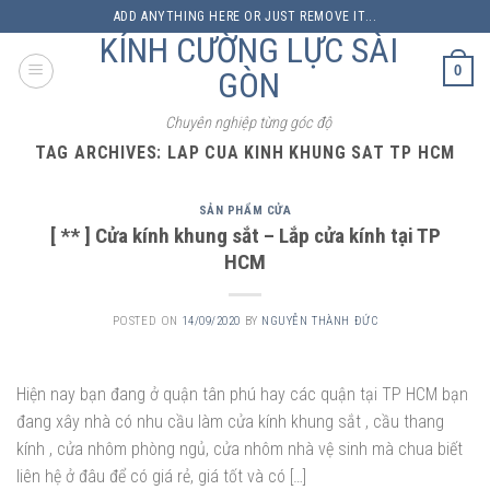
Skip
ADD ANYTHING HERE OR JUST REMOVE IT...
to
KÍNH CƯỜNG LỰC SÀI
content
0
GÒN
Chuyên nghiệp từng góc độ
TAG ARCHIVES:
LAP CUA KINH KHUNG SAT TP HCM
SẢN PHẨM CỬA
[ ** ] Cửa kính khung sắt – Lắp cửa kính tại TP
HCM
POSTED ON
14/09/2020
BY
NGUYỄN THÀNH ĐỨC
Hiện nay bạn đang ở quận tân phú hay các quận tại TP HCM bạn
đang xây nhà có nhu cầu làm cửa kính khung sắt , cầu thang
kính , cửa nhôm phòng ngủ, cửa nhôm nhà vệ sinh mà chua biết
liên hệ ở đâu để có giá rẻ, giá tốt và có […]