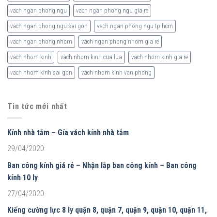
vach ngan phong ngu
vach ngan phong ngu gia re
vach ngan phong ngu sai gon
vach ngan phong ngu tp hcm
vach ngan phong nhom
vach ngan phong nhom gia re
vach nhom kinh
vach nhom kinh cua lua
vach nhom kinh gia re
vach nhom kinh sai gon
vach nhom kinh van phong
Tin tức mới nhất
Kính nhà tắm – Gía vách kính nhà tắm
29/04/2020
Ban công kính giá rẻ – Nhận lắp ban công kính – Ban công
kính 10 ly
27/04/2020
Kiếng cường lực 8 ly quận 8, quận 7, quận 9, quận 10, quận 11,