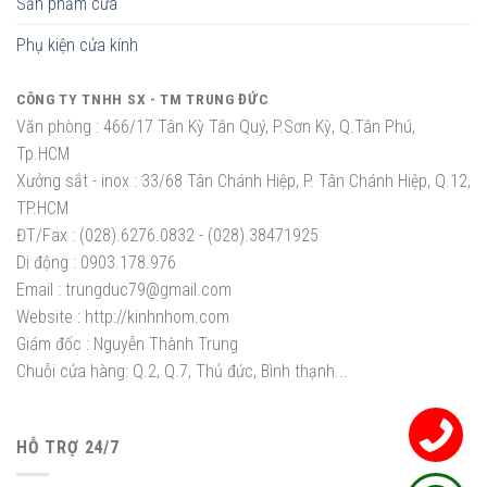
Sản phẩm cửa
Phụ kiện cửa kính
CÔNG TY TNHH SX - TM TRUNG ĐỨC
Văn phòng :
466/17 Tân Kỳ Tân Quý, P.Sơn Kỳ, Q.Tân Phú,
Tp.HCM
Xưởng sắt - inox :
33/68 Tân Chánh Hiệp, P. Tân Chánh Hiệp, Q.12,
TP.HCM
ĐT/Fax :
(028).6276.0832 - (028).38471925
Di động :
0903.178.976
Email :
trungduc79@gmail.com
Website :
http://kinhnhom.com
Giám đốc :
Nguyễn Thành Trung
Chuỗi cửa hàng: Q.2, Q.7, Thủ đức, Bình thạnh...
HỖ TRỢ 24/7