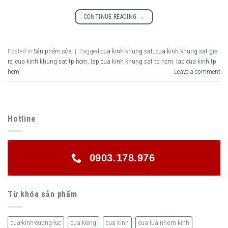
CONTINUE READING
→
Posted in
Sản phẩm cửa
|
Tagged
cua kinh khung sat
,
cua kinh khung sat gia
re
,
cua kinh khung sat tp hcm
,
lap cua kinh khung sat tp hcm
,
lap cua kinh tp
hcm
Leave a comment
Hotline
0903.178.976
Từ khóa sản phẩm
cua-kinh-cuong-luc
cua kieng
cua kinh
cua lua nhom kinh