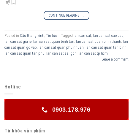
mỹ […]
CONTINUE READING
→
Posted in
Cầu thang kính
,
Tin tức
|
Tagged
lan can sat
,
lan can sat cao cap
,
lan can sat gia re
,
lan can sat quan binh tan
,
lan can sat quan binh thanh
,
lan
can sat quan go vap
,
lan can sat quan phu nhuan
,
lan can sat quan tan binh
,
lan can sat quan tan phu
,
lan can sat sai gon
,
lan can sat tp hcm
Leave a comment
Hotline
0903.178.976
Từ khóa sản phẩm