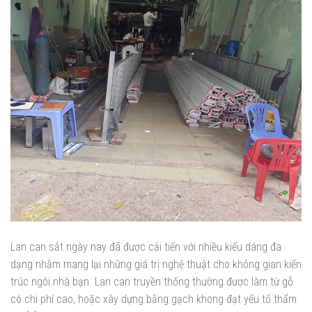
Lan can sắt ngày nay đã được cải tiến với nhiều kiểu dáng đa
dạng nhằm mang lại những giá trị nghệ thuật cho không gian kiến
trúc ngôi nhà bạn. Lan can truyền thống thường được làm từ gỗ
có chi phí cao, hoặc xây dựng bằng gạch khong đạt yếu tố thẩm