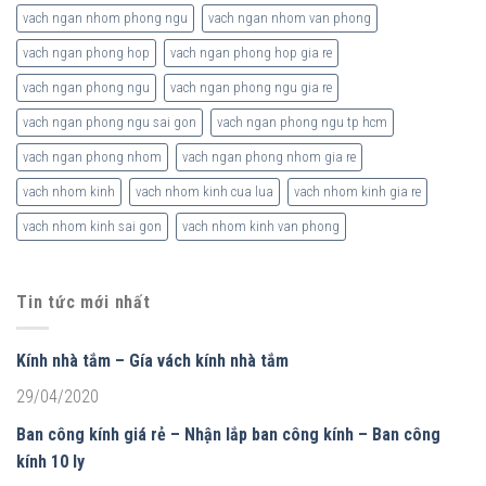
vach ngan nhom phong ngu
vach ngan nhom van phong
vach ngan phong hop
vach ngan phong hop gia re
vach ngan phong ngu
vach ngan phong ngu gia re
vach ngan phong ngu sai gon
vach ngan phong ngu tp hcm
vach ngan phong nhom
vach ngan phong nhom gia re
vach nhom kinh
vach nhom kinh cua lua
vach nhom kinh gia re
vach nhom kinh sai gon
vach nhom kinh van phong
Tin tức mới nhất
Kính nhà tắm – Gía vách kính nhà tắm
29/04/2020
Ban công kính giá rẻ – Nhận lắp ban công kính – Ban công
kính 10 ly