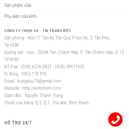
Sản phẩm cửa
Phụ kiện cửa kính
CÔNG TY TNHH SX - TM TRUNG ĐỨC
Văn phòng :
466/17 Tân Kỳ Tân Quý, P.Sơn Kỳ, Q.Tân Phú,
Tp.HCM
Xưởng sắt - inox :
33/68 Tân Chánh Hiệp, P. Tân Chánh Hiệp, Q.12,
TP.HCM
ĐT/Fax :
(028).6276.0832 - (028).38471925
Di động :
0903.178.976
Email :
trungduc79@gmail.com
Website :
http://kinhnhom.com
Giám đốc :
Nguyễn Thành Trung
Chuỗi cửa hàng: Q.2, Q.7, Thủ đức, Bình thạnh...
HỖ TRỢ 24/7