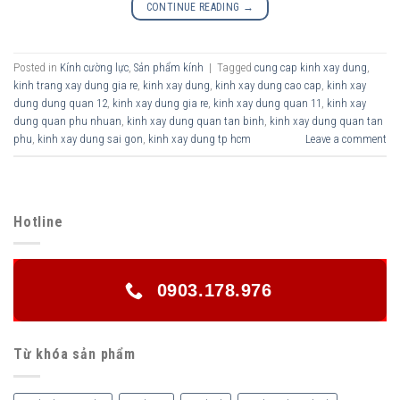
CONTINUE READING
→
Posted in
Kính cường lực
,
Sản phẩm kính
|
Tagged
cung cap kinh xay dung
,
kinh trang xay dung gia re
,
kinh xay dung
,
kinh xay dung cao cap
,
kinh xay
dung dung quan 12
,
kinh xay dung gia re
,
kinh xay dung quan 11
,
kinh xay
dung quan phu nhuan
,
kinh xay dung quan tan binh
,
kinh xay dung quan tan
phu
,
kinh xay dung sai gon
,
kinh xay dung tp hcm
Leave a comment
Hotline
0903.178.976
Từ khóa sản phẩm