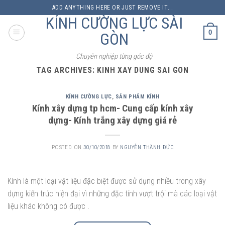
Skip
ADD ANYTHING HERE OR JUST REMOVE IT...
to
KÍNH CƯỜNG LỰC SÀI
content
0
GÒN
Chuyên nghiệp từng góc độ
TAG ARCHIVES:
KINH XAY DUNG SAI GON
KÍNH CƯỜNG LỰC
,
SẢN PHẨM KÍNH
Kính xây dựng tp hcm- Cung cấp kính xây
dựng- Kính trắng xây dựng giá rẻ
POSTED ON
30/10/2018
BY
NGUYỄN THÀNH ĐỨC
Kính là một loại vật liệu đặc biệt được sử dụng nhiều trong xây
dựng kiến trúc hiện đại vì những đặc tính vượt trội mà các loại vật
liệu khác không có được .