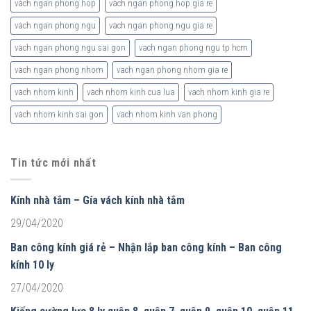
vach ngan phong hop
vach ngan phong hop gia re
vach ngan phong ngu
vach ngan phong ngu gia re
vach ngan phong ngu sai gon
vach ngan phong ngu tp hcm
vach ngan phong nhom
vach ngan phong nhom gia re
vach nhom kinh
vach nhom kinh cua lua
vach nhom kinh gia re
vach nhom kinh sai gon
vach nhom kinh van phong
Tin tức mới nhất
Kính nhà tắm – Gía vách kính nhà tắm
29/04/2020
Ban công kính giá rẻ – Nhận lắp ban công kính – Ban công
kính 10 ly
27/04/2020