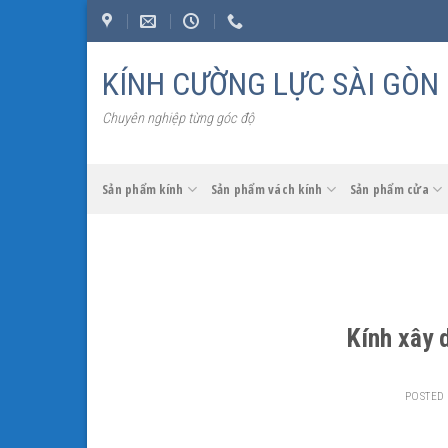
Skip
to
content
KÍNH CƯỜNG LỰC SÀI GÒN
Chuyên nghiệp từng góc độ
Sản phẩm kính
Sản phẩm vách kính
Sản phẩm cửa
Kính xây 
POSTED