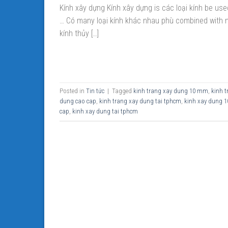
Kính xây dựng Kính xây dựng is các loại kính be use
… Có many loại kính khác nhau phù combined with n
kính thủy […]
Posted in
Tin tức
|
Tagged
kinh trang xay dung 10 mm
,
kinh 
dung cao cap
,
kinh trang xay dung tai tphcm
,
kinh xay dung
cap
,
kinh xay dung tai tphcm