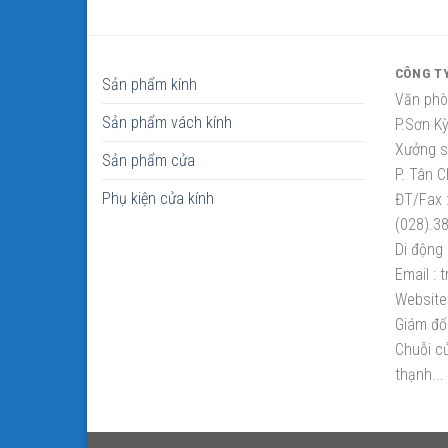
CÔNG T
Sản phẩm kính
Văn phò
Sản phẩm vách kính
P.Sơn K
Xưởng sắ
Sản phẩm cửa
P. Tân C
Phụ kiện cửa kính
ĐT/Fax 
(028).3
Di động 
Email :
t
Website 
Giám đố
Chuỗi cử
thạnh...