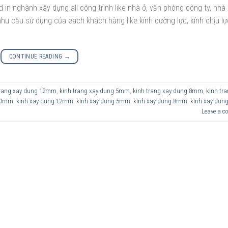
d in nghành xây dựng all công trình like nhà ở, văn phòng công ty, nhà
hu cầu sử dụng của each khách hàng like kính cường lực, kính chịu lự
CONTINUE READING
→
trang xay dung 12mm
,
kinh trang xay dung 5mm
,
kinh trang xay dung 8mm
,
kinh tr
 10mm
,
kinh xay dung 12mm
,
kinh xay dung 5mm
,
kinh xay dung 8mm
,
kinh xay dun
Leave a 