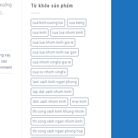
 xưởng
Từ khóa sản phẩm
c,
cua-kinh-cuong-luc
cua kieng
cua kinh
cua lua nhom kinh
cua lua nhom kinh gia re
cua lua nhom kinh sai gon
ang xay
g cao
cua nhom xingfa gia re
comment
cua so nhom xingfa
lam vach kinh ngan phong
lap dat vach nhom kinh
làm vach nhom kinh
mai kinh
thi cong vach kinh khung nhom
thi cong vach ngan nhom kinh
thi cong vach ngan phong hop