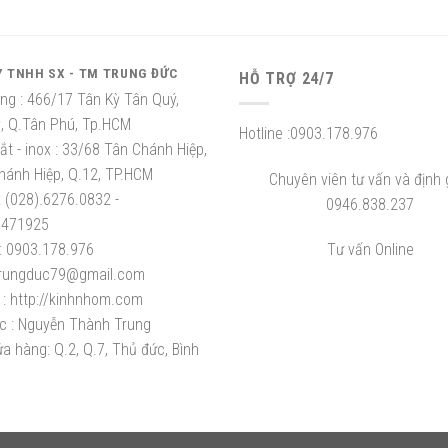
Y TNHH SX - TM TRUNG ĐỨC
HỖ TRỢ 24/7
ng :
466/17 Tân Kỳ Tân Quý,
ỳ, Q.Tân Phú, Tp.HCM
Hotline :
0903.178.976
t - inox :
33/68 Tân Chánh Hiệp,
hánh Hiệp, Q.12, TP.HCM
Chuyên viên tư vấn và định g
:
(028).6276.0832 -
0946.838.237
8471925
:
0903.178.976
Tư vấn Online
rungduc79@gmail.com
:
http://kinhnhom.com
c :
Nguyễn Thành Trung
a hàng: Q.2, Q.7, Thủ đức, Bình