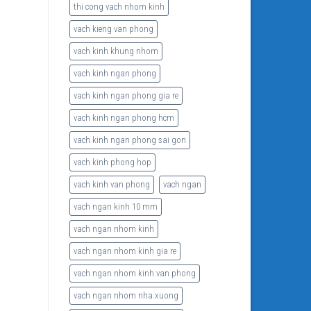
thi cong vach nhom kinh
vach kieng van phong
vach kinh khung nhom
vach kinh ngan phong
vach kinh ngan phong gia re
vach kinh ngan phong hcm
vach kinh ngan phong sai gon
vach kinh phong hop
vach kinh van phong
vach ngan
vach ngan kinh 10 mm
vach ngan nhom kinh
vach ngan nhom kinh gia re
vach ngan nhom kinh van phong
vach ngan nhom nha xuong