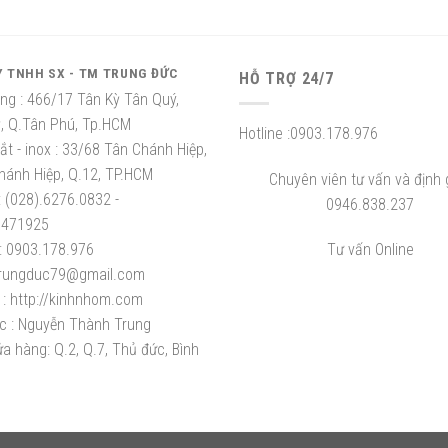
Y TNHH SX - TM TRUNG ĐỨC
HỖ TRỢ 24/7
ng :
466/17 Tân Kỳ Tân Quý,
ỳ, Q.Tân Phú, Tp.HCM
Hotline :
0903.178.976
t - inox :
33/68 Tân Chánh Hiệp,
hánh Hiệp, Q.12, TP.HCM
Chuyên viên tư vấn và định g
:
(028).6276.0832 -
0946.838.237
8471925
:
0903.178.976
Tư vấn Online
rungduc79@gmail.com
:
http://kinhnhom.com
c :
Nguyễn Thành Trung
a hàng: Q.2, Q.7, Thủ đức, Bình