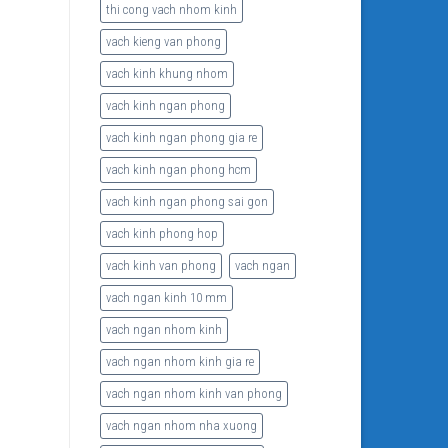
thi cong vach nhom kinh
vach kieng van phong
vach kinh khung nhom
vach kinh ngan phong
vach kinh ngan phong gia re
vach kinh ngan phong hcm
vach kinh ngan phong sai gon
vach kinh phong hop
vach kinh van phong
vach ngan
vach ngan kinh 10 mm
vach ngan nhom kinh
vach ngan nhom kinh gia re
vach ngan nhom kinh van phong
vach ngan nhom nha xuong