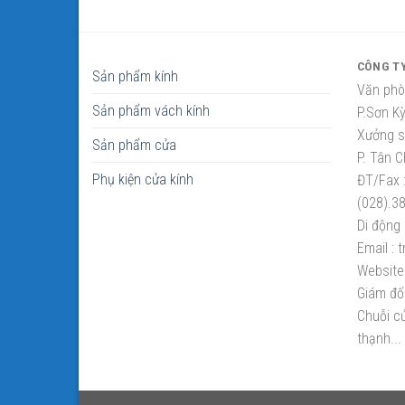
CÔNG T
Sản phẩm kính
Văn phò
Sản phẩm vách kính
P.Sơn K
Xưởng sắ
Sản phẩm cửa
P. Tân C
Phụ kiện cửa kính
ĐT/Fax 
(028).3
Di động 
Email :
t
Website 
Giám đố
Chuỗi cử
thạnh...