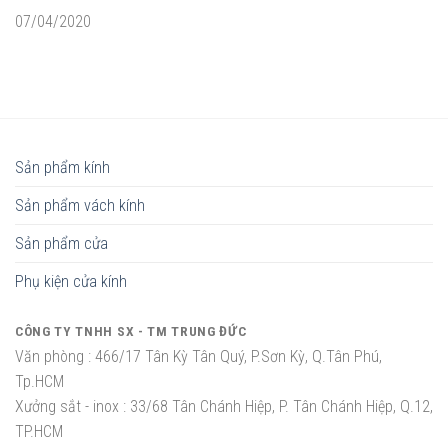
07/04/2020
Sản phẩm kính
Sản phẩm vách kính
Sản phẩm cửa
Phụ kiện cửa kính
CÔNG TY TNHH SX - TM TRUNG ĐỨC
Văn phòng :
466/17 Tân Kỳ Tân Quý, P.Sơn Kỳ, Q.Tân Phú,
Tp.HCM
Xưởng sắt - inox :
33/68 Tân Chánh Hiệp, P. Tân Chánh Hiệp, Q.12,
TP.HCM