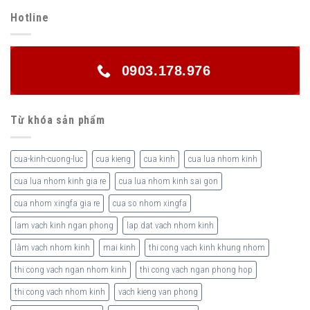
Hotline
0903.178.976
Từ khóa sản phẩm
cua-kinh-cuong-luc
cua kieng
cua kinh
cua lua nhom kinh
cua lua nhom kinh gia re
cua lua nhom kinh sai gon
cua nhom xingfa gia re
cua so nhom xingfa
lam vach kinh ngan phong
lap dat vach nhom kinh
làm vach nhom kinh
mai kinh
thi cong vach kinh khung nhom
thi cong vach ngan nhom kinh
thi cong vach ngan phong hop
thi cong vach nhom kinh
vach kieng van phong