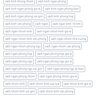
vach kinh khung nhom
vach kinh ngan phong
vach kinh ngan phong gia re
vach kinh ngan phong hcm
vach kinh ngan phong sai gon
vach kinh phong hop
vach kinh van phong
vach ngan
vach ngan kinh 10 mm
vach ngan nhom kinh
vach ngan nhom kinh gia re
vach ngan nhom kinh van phong
vach ngan nhom nha xuong
vach ngan nhom phong ngu
vach ngan nhom van phong
vach ngan phong hop
vach ngan phong hop gia re
vach ngan phong ngu
vach ngan phong ngu gia re
vach ngan phong ngu sai gon
vach ngan phong ngu tp hcm
vach ngan phong nhom
vach ngan phong nhom gia re
vach nhom kinh
vach nhom kinh cua lua
vach nhom kinh gia re
vach nhom kinh sai gon
vach nhom kinh van phong