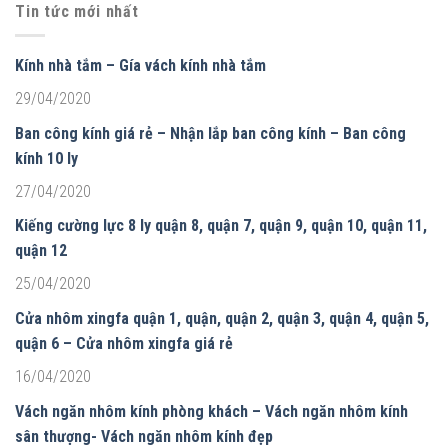
Tin tức mới nhất
Kính nhà tắm – Gía vách kính nhà tắm
29/04/2020
Ban công kính giá rẻ – Nhận lắp ban công kính – Ban công
kính 10 ly
27/04/2020
Kiếng cường lực 8 ly quận 8, quận 7, quận 9, quận 10, quận 11,
quận 12
25/04/2020
Cửa nhôm xingfa quận 1, quận, quận 2, quận 3, quận 4, quận 5,
quận 6 – Cửa nhôm xingfa giá rẻ
16/04/2020
Vách ngăn nhôm kính phòng khách – Vách ngăn nhôm kính
sân thượng- Vách ngăn nhôm kính đẹp