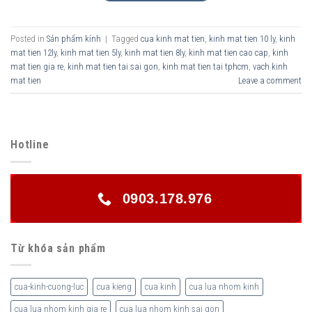
Posted in
Sản phẩm kính
|
Tagged
cua kinh mat tien
,
kinh mat tien 10 ly
,
kinh
mat tien 12ly
,
kinh mat tien 5ly
,
kinh mat tien 8ly
,
kinh mat tien cao cap
,
kinh
mat tien gia re
,
kinh mat tien tai sai gon
,
kinh mat tien tai tphcm
,
vach kinh
mat tien
Leave a comment
Hotline
0903.178.976
Từ khóa sản phẩm
cua-kinh-cuong-luc
cua kieng
cua kinh
cua lua nhom kinh
cua lua nhom kinh gia re
cua lua nhom kinh sai gon