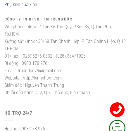
Phụ kiện cửa kính
CÔNG TY TNHH SX - TM TRUNG ĐỨC
Văn phòng :
466/17 Tân Kỳ Tân Quý, P.Sơn Kỳ, Q.Tân Phú,
Tp.HCM
Xưởng sắt - inox :
33/68 Tân Chánh Hiệp, P. Tân Chánh Hiệp, Q.12,
TP.HCM
ĐT/Fax :
(028).6276.0832 - (028).38471925
Di động :
0903.178.976
Email :
trungduc79@gmail.com
Website :
http://kinhnhom.com
Giám đốc :
Nguyễn Thành Trung
Chuỗi cửa hàng: Q.2, Q.7, Thủ đức, Bình thạnh...
HỖ TRỢ 24/7
Hotline :
0903.178.976