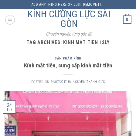
Skip
ADD ANYTHING HERE OR JUST REMOVE IT...
to
KÍNH CƯỜNG LỰC SÀI
content
0
GÒN
Chuyên nghiệp từng góc độ
TAG ARCHIVES:
KINH MAT TIEN 12LY
SẢN PHẨM KÍNH
Kính mặt tiền, cung cấp kính mặt tiền
POSTED ON
24/07/2017
BY
NGUYỄN THÀNH ĐỨC
24
Th7