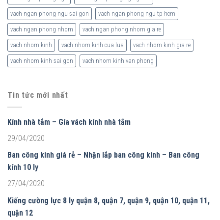
vach ngan phong ngu sai gon
vach ngan phong ngu tp hcm
vach ngan phong nhom
vach ngan phong nhom gia re
vach nhom kinh
vach nhom kinh cua lua
vach nhom kinh gia re
vach nhom kinh sai gon
vach nhom kinh van phong
Tin tức mới nhất
Kính nhà tắm – Gía vách kính nhà tắm
29/04/2020
Ban công kính giá rẻ – Nhận lắp ban công kính – Ban công
kính 10 ly
27/04/2020
Kiếng cường lực 8 ly quận 8, quận 7, quận 9, quận 10, quận 11,
quận 12