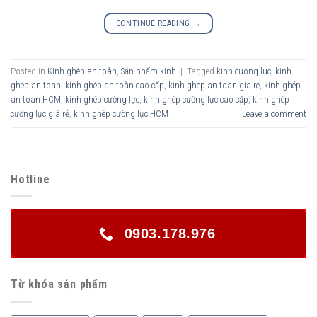
CONTINUE READING
→
Posted in
Kính ghép an toàn
,
Sản phẩm kính
|
Tagged
kinh cuong luc
,
kinh
ghep an toan
,
kính ghép an toàn cao cấp
,
kinh ghep an toan gia re
,
kính ghép
an toàn HCM
,
kính ghép cường lực
,
kính ghép cường lực cao cấp
,
kính ghép
cường lực giá rẻ
,
kính ghép cường lực HCM
Leave a comment
Hotline
0903.178.976
Từ khóa sản phẩm