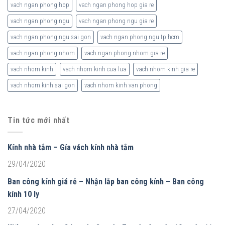
vach ngan phong hop
vach ngan phong hop gia re
vach ngan phong ngu
vach ngan phong ngu gia re
vach ngan phong ngu sai gon
vach ngan phong ngu tp hcm
vach ngan phong nhom
vach ngan phong nhom gia re
vach nhom kinh
vach nhom kinh cua lua
vach nhom kinh gia re
vach nhom kinh sai gon
vach nhom kinh van phong
Tin tức mới nhất
Kính nhà tắm – Gía vách kính nhà tắm
29/04/2020
Ban công kính giá rẻ – Nhận lắp ban công kính – Ban công
kính 10 ly
27/04/2020