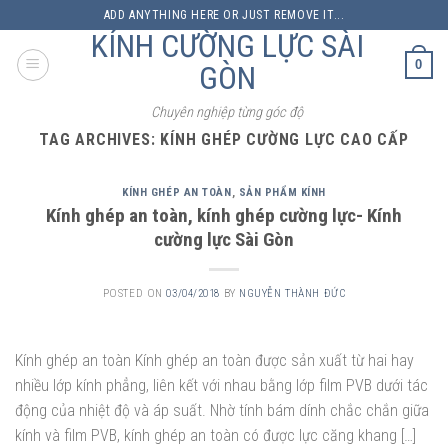
Skip
ADD ANYTHING HERE OR JUST REMOVE IT...
to
KÍNH CƯỜNG LỰC SÀI
content
0
GÒN
Chuyên nghiệp từng góc độ
TAG ARCHIVES:
KÍNH GHÉP CƯỜNG LỰC CAO CẤP
KÍNH GHÉP AN TOÀN
,
SẢN PHẨM KÍNH
Kính ghép an toàn, kính ghép cường lực- Kính
cường lực Sài Gòn
POSTED ON
03/04/2018
BY
NGUYỄN THÀNH ĐỨC
Kính ghép an toàn Kính ghép an toàn được sản xuất từ hai hay
nhiều lớp kính phẳng, liên kết với nhau bằng lớp film PVB dưới tác
động của nhiệt độ và áp suất. Nhờ tính bám dính chắc chắn giữa
kính và film PVB, kính ghép an toàn có được lực căng khang […]