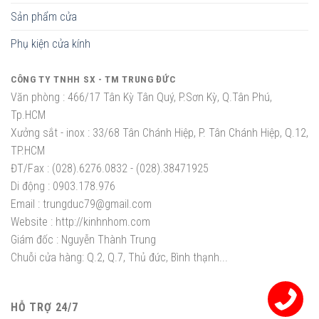
Sản phẩm cửa
Phụ kiện cửa kính
CÔNG TY TNHH SX - TM TRUNG ĐỨC
Văn phòng :
466/17 Tân Kỳ Tân Quý, P.Sơn Kỳ, Q.Tân Phú,
Tp.HCM
Xưởng sắt - inox :
33/68 Tân Chánh Hiệp, P. Tân Chánh Hiệp, Q.12,
TP.HCM
ĐT/Fax :
(028).6276.0832 - (028).38471925
Di động :
0903.178.976
Email :
trungduc79@gmail.com
Website :
http://kinhnhom.com
Giám đốc :
Nguyễn Thành Trung
Chuỗi cửa hàng: Q.2, Q.7, Thủ đức, Bình thạnh...
HỖ TRỢ 24/7