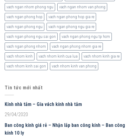
vach ngan nhom phong ngu
vach ngan nhom van phong
vach ngan phong hop
vach ngan phong hop gia re
vach ngan phong ngu
vach ngan phong ngu gia re
vach ngan phong ngu sai gon
vach ngan phong ngu tp hcm
vach ngan phong nhom
vach ngan phong nhom gia re
vach nhom kinh
vach nhom kinh cua lua
vach nhom kinh gia re
vach nhom kinh sai gon
vach nhom kinh van phong
Tin tức mới nhất
Kính nhà tắm – Gía vách kính nhà tắm
29/04/2020
Ban công kính giá rẻ – Nhận lắp ban công kính – Ban công
kính 10 ly