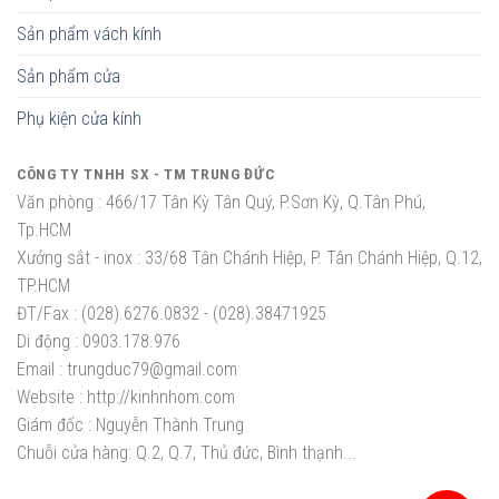
Sản phẩm vách kính
Sản phẩm cửa
Phụ kiện cửa kính
CÔNG TY TNHH SX - TM TRUNG ĐỨC
Văn phòng :
466/17 Tân Kỳ Tân Quý, P.Sơn Kỳ, Q.Tân Phú,
Tp.HCM
Xưởng sắt - inox :
33/68 Tân Chánh Hiệp, P. Tân Chánh Hiệp, Q.12,
TP.HCM
ĐT/Fax :
(028).6276.0832 - (028).38471925
Di động :
0903.178.976
Email :
trungduc79@gmail.com
Website :
http://kinhnhom.com
Giám đốc :
Nguyễn Thành Trung
Chuỗi cửa hàng: Q.2, Q.7, Thủ đức, Bình thạnh...