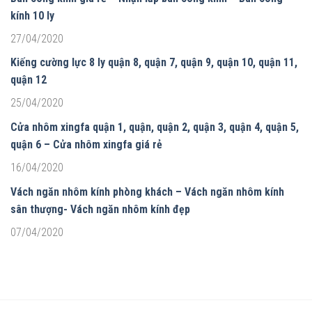
kính 10 ly
27/04/2020
Kiếng cường lực 8 ly quận 8, quận 7, quận 9, quận 10, quận 11,
quận 12
25/04/2020
Cửa nhôm xingfa quận 1, quận, quận 2, quận 3, quận 4, quận 5,
quận 6 – Cửa nhôm xingfa giá rẻ
16/04/2020
Vách ngăn nhôm kính phòng khách – Vách ngăn nhôm kính
sân thượng- Vách ngăn nhôm kính đẹp
07/04/2020