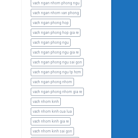
vach ngan nhom phong ngu
vach ngan nhom van phong
vach ngan phong hop
vach ngan phong hop gia re
vach ngan phong ngu
vach ngan phong ngu gia re
vach ngan phong ngu sai gon
vach ngan phong ngu tp hcm
vach ngan phong nhom
vach ngan phong nhom gia re
vach nhom kinh
vach nhom kinh cua lua
vach nhom kinh gia re
vach nhom kinh sai gon