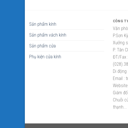
CÔNG T
Sản phẩm kính
Văn phò
Sản phẩm vách kính
P.Sơn K
Xưởng sắ
Sản phẩm cửa
P. Tân C
Phụ kiện cửa kính
ĐT/Fax 
(028).3
Di động 
Email :
t
Website 
Giám đố
Chuỗi cử
thạnh...