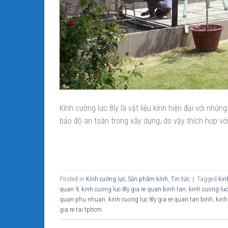
Kính cường lưc 8ly là vật liệu kính hiện đại với nhữ
bảo độ an toàn trong xây dựng, do vậy thích hợp với 
Posted in
Kính cường lực
,
Sản phẩm kính
,
Tin tức
|
Tagged
kin
quan 9
,
kinh cuong luc 8ly gia re quan binh tan
,
kinh cuong luc
quan phu nhuan
,
kinh cuong luc 8ly gia re quan tan binh
,
kinh
gia re tai tphcm