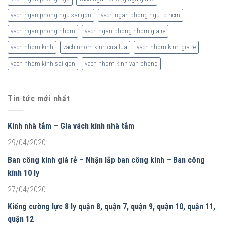
vach ngan phong ngu sai gon
vach ngan phong ngu tp hcm
vach ngan phong nhom
vach ngan phong nhom gia re
vach nhom kinh
vach nhom kinh cua lua
vach nhom kinh gia re
vach nhom kinh sai gon
vach nhom kinh van phong
Tin tức mới nhất
Kính nhà tắm – Gía vách kính nhà tắm
29/04/2020
Ban công kính giá rẻ – Nhận lắp ban công kính – Ban công
kính 10 ly
27/04/2020
Kiếng cường lực 8 ly quận 8, quận 7, quận 9, quận 10, quận 11,
quận 12