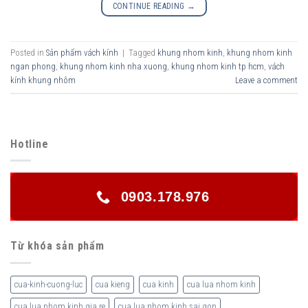
CONTINUE READING
→
Posted in
Sản phẩm vách kính
|
Tagged
khung nhom kinh
,
khung nhom kinh
ngan phong
,
khung nhom kinh nha xuong
,
khung nhom kinh tp hcm
,
vách
kính khung nhôm
Leave a comment
Hotline
0903.178.976
Từ khóa sản phẩm
cua-kinh-cuong-luc
cua kieng
cua kinh
cua lua nhom kinh
cua lua nhom kinh gia re
cua lua nhom kinh sai gon