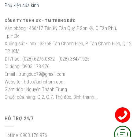
Phụ kiện cửa kính
CÔNG TY TNHH SX - TM TRUNG ĐỨC
Văn phòng :
466/17 Tân Kỳ Tân Quý, P.Sơn Kỳ, Q.Tân Phú,
Tp.HCM
Xưởng sắt - inox :
33/68 Tân Chánh Hiệp, P. Tân Chánh Hiệp, Q.12,
TP.HCM
ĐT/Fax :
(028).6276.0832 - (028).38471925
Di động :
0903.178.976
Email :
trungduc79@gmail.com
Website :
http://kinhnhom.com
Giám đốc :
Nguyễn Thành Trung
Chuỗi cửa hàng: Q.2, Q.7, Thủ đức, Bình thạnh...
HỖ TRỢ 24/7
Hotline :
0903.178.976