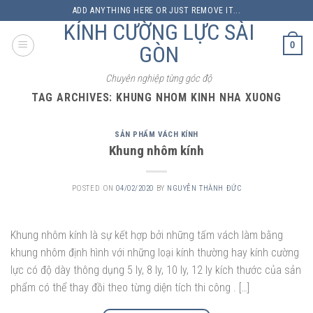
Skip
ADD ANYTHING HERE OR JUST REMOVE IT...
to
KÍNH CƯỜNG LỰC SÀI
content
0
GÒN
Chuyên nghiệp từng góc độ
TAG ARCHIVES:
KHUNG NHOM KINH NHA XUONG
SẢN PHẨM VÁCH KÍNH
Khung nhôm kính
POSTED ON
04/02/2020
BY
NGUYỄN THÀNH ĐỨC
Khung nhôm kính là sự kết hợp bởi những tấm vách làm bằng
khung nhôm định hình với những loại kính thường hay kính cường
lực có độ dày thông dụng 5 ly, 8 ly, 10 ly, 12 ly kích thước của sản
phẩm có thể thay đồi theo từng diện tích thi công . […]