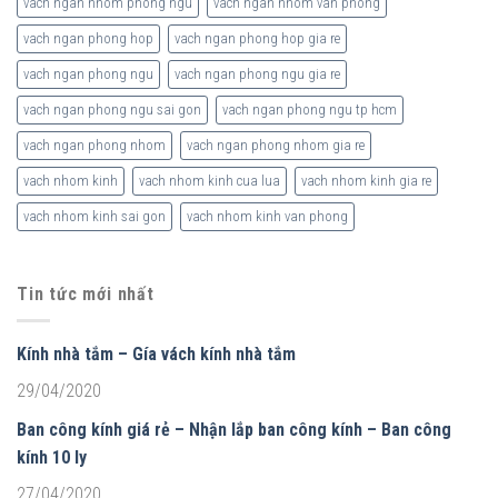
vach ngan nhom phong ngu
vach ngan nhom van phong
vach ngan phong hop
vach ngan phong hop gia re
vach ngan phong ngu
vach ngan phong ngu gia re
vach ngan phong ngu sai gon
vach ngan phong ngu tp hcm
vach ngan phong nhom
vach ngan phong nhom gia re
vach nhom kinh
vach nhom kinh cua lua
vach nhom kinh gia re
vach nhom kinh sai gon
vach nhom kinh van phong
Tin tức mới nhất
Kính nhà tắm – Gía vách kính nhà tắm
29/04/2020
Ban công kính giá rẻ – Nhận lắp ban công kính – Ban công
kính 10 ly
27/04/2020