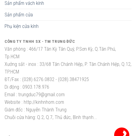
Sản phẩm vách kính
Sản phẩm cửa
Phụ kiện cửa kính
CÔNG TY TNHH SX - TM TRUNG ĐỨC
Văn phòng :
466/17 Tân Kỳ Tân Quý, P.Sơn Kỳ, Q.Tân Phú,
Tp.HCM
Xưởng sắt - inox :
33/68 Tân Chánh Hiệp, P. Tân Chánh Hiệp, Q.12,
TP.HCM
ĐT/Fax :
(028).6276.0832 - (028).38471925
Di động :
0903.178.976
Email :
trungduc79@gmail.com
Website :
http://kinhnhom.com
Giám đốc :
Nguyễn Thành Trung
Chuỗi cửa hàng: Q.2, Q.7, Thủ đức, Bình thạnh...