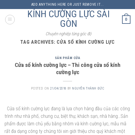
Skip
ADD ANYTHING HERE OR JUST REMOVE IT...
to
KÍNH CƯỜNG LỰC SÀI
content
0
GÒN
Chuyên nghiệp từng góc độ
TAG ARCHIVES:
CỬA SỔ KÍNH CƯỜNG LỰC
SẢN PHẨM CỬA
Cửa sổ kính cường lực – Thi công cửa sổ kính
cường lực
POSTED ON
21/04/2018
BY
NGUYỄN THÀNH ĐỨC
Cửa sổ kính cường lực đang là lựa chọn hàng đầu của các công
trình như nhà phố, chung cư, biệt thự, khách sạn, nhà hàng…Sản
phẩm được làm chủ yếu bằng nhôm và kính cường lực, mẫu mã
rất đa dạng công ty chúng tôi xin giới thiệu cho quý khách một