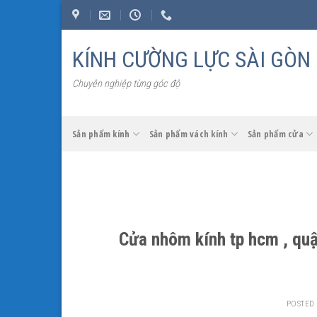
Skip
to
content
KÍNH CƯỜNG LỰC SÀI GÒN
Chuyên nghiệp từng góc độ
Sản phẩm kính
Sản phẩm vách kính
Sản phẩm cửa
Cửa nhôm kính tp hcm , quậ
POSTED