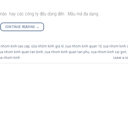
h nào hay các công ty đều dùng đến . Mẫu mã đa dạng .
CONTINUE READING
→
 nhom kinh cao cap
,
cửa nhôm kính giá rẻ
,
cua nhom kinh quan 10
,
cua nhom kinh 
ua nhom kinh quan tan binh
,
cua nhom kinh quan tan phu
,
cua nhom kinh sai gon
,
cua nhom kinh
Leave a 