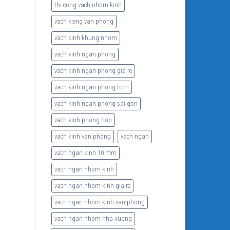
thi cong vach nhom kinh
vach kieng van phong
vach kinh khung nhom
vach kinh ngan phong
vach kinh ngan phong gia re
vach kinh ngan phong hcm
vach kinh ngan phong sai gon
vach kinh phong hop
vach kinh van phong
vach ngan
vach ngan kinh 10 mm
vach ngan nhom kinh
vach ngan nhom kinh gia re
vach ngan nhom kinh van phong
vach ngan nhom nha xuong