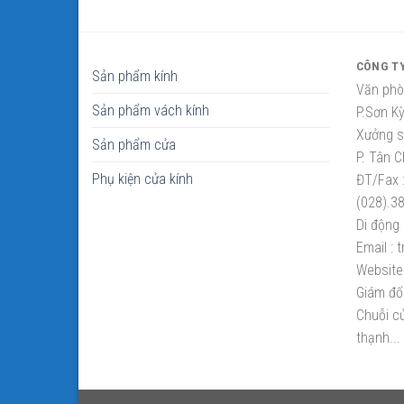
CÔNG T
Sản phẩm kính
Văn phò
Sản phẩm vách kính
P.Sơn K
Xưởng sắ
Sản phẩm cửa
P. Tân C
Phụ kiện cửa kính
ĐT/Fax 
(028).3
Di động 
Email :
t
Website 
Giám đố
Chuỗi cử
thạnh...