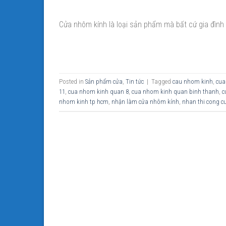
Cửa nhôm kính là loại sản phẩm mà bất cứ gia đìn
Posted in
Sản phẩm cửa
,
Tin tức
|
Tagged
cau nhom kinh
,
cua
11
,
cua nhom kinh quan 8
,
cua nhom kinh quan binh thanh
,
c
nhom kinh tp hcm
,
nhận làm cửa nhôm kính
,
nhan thi cong 