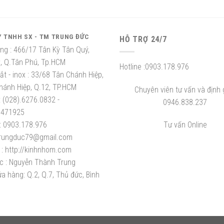
Y TNHH SX - TM TRUNG ĐỨC
HỖ TRỢ 24/7
ng :
466/17 Tân Kỳ Tân Quý,
ỳ, Q.Tân Phú, Tp.HCM
Hotline :
0903.178.976
t - inox :
33/68 Tân Chánh Hiệp,
hánh Hiệp, Q.12, TP.HCM
Chuyên viên tư vấn và định g
:
(028).6276.0832 -
0946.838.237
8471925
:
0903.178.976
Tư vấn Online
rungduc79@gmail.com
:
http://kinhnhom.com
c :
Nguyễn Thành Trung
a hàng: Q.2, Q.7, Thủ đức, Bình