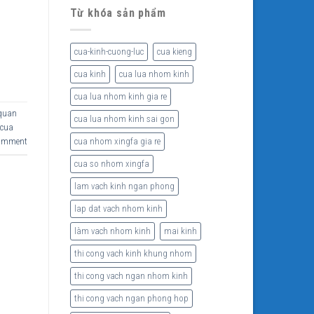
Từ khóa sản phẩm
cua-kinh-cuong-luc
cua kieng
cua kinh
cua lua nhom kinh
cua lua nhom kinh gia re
quan
cua lua nhom kinh sai gon
cua
comment
cua nhom xingfa gia re
cua so nhom xingfa
lam vach kinh ngan phong
lap dat vach nhom kinh
làm vach nhom kinh
mai kinh
thi cong vach kinh khung nhom
thi cong vach ngan nhom kinh
thi cong vach ngan phong hop