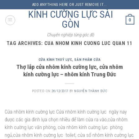
Skip
ADD ANYTHING HERE OR JUST REMOVE IT...
to
KÍNH CƯỜNG LỰC SÀI
content
0
GÒN
Chuyên nghiệp từng góc độ
TAG ARCHIVES:
CUA NHOM KINH CUONG LUC QUAN 11
CỬA KÍNH THUỶ LỰC
,
SẢN PHẨM CỬA
Thợ lắp cửa nhôm kính cường lực, cửa nhôm
kính cường lực – nhôm kính Trung Đức
POSTED ON
26/12/2017
BY
NGUYỄN THÀNH ĐỨC
Cửa nhôm kính cường lực Cửa nhôm kính cường lực ngày nay
được các gia đình lựa chọn nhiều để làm cửa ra vào,cửa nhôm
kính cường lực văn phòng, cửa nhôm kính cường lực phòng
ngủ,cửa nhôm kính cường lực toilet, cửa sổ nhôm kính cường lực