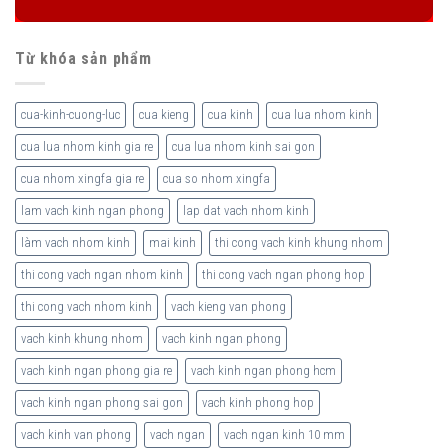
Từ khóa sản phẩm
cua-kinh-cuong-luc
cua kieng
cua kinh
cua lua nhom kinh
cua lua nhom kinh gia re
cua lua nhom kinh sai gon
cua nhom xingfa gia re
cua so nhom xingfa
lam vach kinh ngan phong
lap dat vach nhom kinh
làm vach nhom kinh
mai kinh
thi cong vach kinh khung nhom
thi cong vach ngan nhom kinh
thi cong vach ngan phong hop
thi cong vach nhom kinh
vach kieng van phong
vach kinh khung nhom
vach kinh ngan phong
vach kinh ngan phong gia re
vach kinh ngan phong hcm
vach kinh ngan phong sai gon
vach kinh phong hop
vach kinh van phong
vach ngan
vach ngan kinh 10 mm