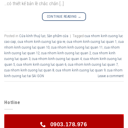
…có thiết kế bản lề chắc chắn […]
CONTINUE READING
→
Posted in
Cửa kính thuỷ lực
,
Sản phẩm cửa
|
Tagged
cua nhom kinh cuong luc
cao cap
,
cua nhom kinh cuong luc gia re
,
cua nhom kinh cuong luc quan 1
,
cua
nhom kinh cuong luc quan 10
,
cua nhom kinh cuong luc quan 11
,
cua nhom
kinh cuong luc quan 12
,
cua nhom kinh cuong luc quan 2
,
cua nhom kinh
cuong luc quan 3
,
cua nhom kinh cuong luc quan 4
,
cua nhom kinh cuong luc
quan 5
,
cua nhom kinh cuong luc quan 6
,
cua nhom kinh cuong luc quan 7
,
cua nhom kinh cuong luc quan 8
,
cua nhom kinh cuong luc quan 9
,
cua nhom
kinh cuong luc tai SAI GON
Leave a comment
Hotline
0903.178.976