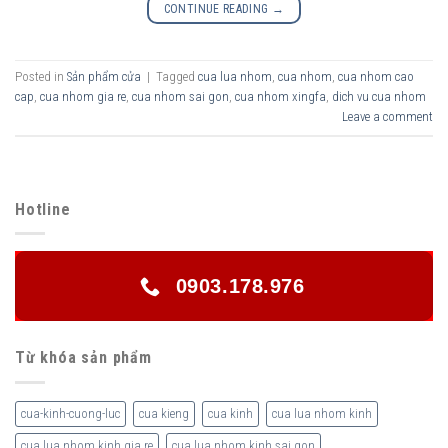
CONTINUE READING
→
Posted in
Sản phẩm cửa
|
Tagged
cua lua nhom
,
cua nhom
,
cua nhom cao
cap
,
cua nhom gia re
,
cua nhom sai gon
,
cua nhom xingfa
,
dich vu cua nhom
Leave a comment
Hotline
0903.178.976
Từ khóa sản phẩm
cua-kinh-cuong-luc
cua kieng
cua kinh
cua lua nhom kinh
cua lua nhom kinh gia re
cua lua nhom kinh sai gon