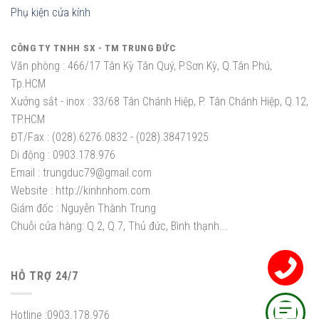
Phụ kiện cửa kính
CÔNG TY TNHH SX - TM TRUNG ĐỨC
Văn phòng :
466/17 Tân Kỳ Tân Quý, P.Sơn Kỳ, Q.Tân Phú,
Tp.HCM
Xưởng sắt - inox :
33/68 Tân Chánh Hiệp, P. Tân Chánh Hiệp, Q.12,
TP.HCM
ĐT/Fax :
(028).6276.0832 - (028).38471925
Di động :
0903.178.976
Email :
trungduc79@gmail.com
Website :
http://kinhnhom.com
Giám đốc :
Nguyễn Thành Trung
Chuỗi cửa hàng: Q.2, Q.7, Thủ đức, Bình thạnh...
HỖ TRỢ 24/7
Hotline :
0903.178.976