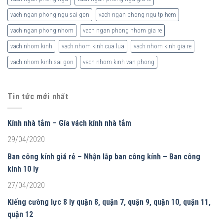
vach ngan phong ngu sai gon
vach ngan phong ngu tp hcm
vach ngan phong nhom
vach ngan phong nhom gia re
vach nhom kinh
vach nhom kinh cua lua
vach nhom kinh gia re
vach nhom kinh sai gon
vach nhom kinh van phong
Tin tức mới nhất
Kính nhà tắm – Gía vách kính nhà tắm
29/04/2020
Ban công kính giá rẻ – Nhận lắp ban công kính – Ban công
kính 10 ly
27/04/2020
Kiếng cường lực 8 ly quận 8, quận 7, quận 9, quận 10, quận 11,
quận 12