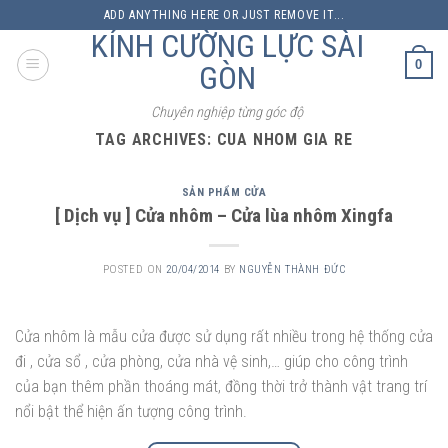
Skip
ADD ANYTHING HERE OR JUST REMOVE IT...
to
KÍNH CƯỜNG LỰC SÀI
content
0
GÒN
Chuyên nghiệp từng góc độ
TAG ARCHIVES:
CUA NHOM GIA RE
SẢN PHẨM CỬA
[ Dịch vụ ] Cửa nhôm – Cửa lùa nhôm Xingfa
POSTED ON
20/04/2014
BY
NGUYỄN THÀNH ĐỨC
Cửa nhôm là mẫu cửa được sử dụng rất nhiều trong hệ thống cửa
đi , cửa sổ , cửa phòng, cửa nhà vệ sinh,… giúp cho công trình
của bạn thêm phần thoáng mát, đồng thời trở thành vật trang trí
nổi bật thể hiện ấn tượng công trình.