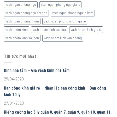
vach ngan phong ngu
vach ngan phong ngu gia re
vach ngan phong ngu sai gon
vach ngan phong ngu tp hcm
vach ngan phong nhom
vach ngan phong nhom gia re
vach nhom kinh
vach nhom kinh cua lua
vach nhom kinh gia re
vach nhom kinh sai gon
vach nhom kinh van phong
Tin tức mới nhất
Kính nhà tắm – Gía vách kính nhà tắm
29/04/2020
Ban công kính giá rẻ – Nhận lắp ban công kính – Ban công
kính 10 ly
27/04/2020
Kiếng cường lực 8 ly quận 8, quận 7, quận 9, quận 10, quận 11,