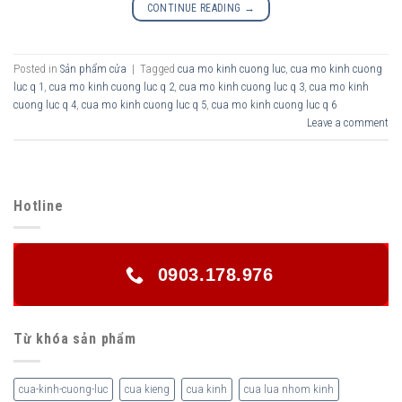
CONTINUE READING
→
Posted in
Sản phẩm cửa
|
Tagged
cua mo kinh cuong luc
,
cua mo kinh cuong
luc q 1
,
cua mo kinh cuong luc q 2
,
cua mo kinh cuong luc q 3
,
cua mo kinh
cuong luc q 4
,
cua mo kinh cuong luc q 5
,
cua mo kinh cuong luc q 6
Leave a comment
Hotline
0903.178.976
Từ khóa sản phẩm
cua-kinh-cuong-luc
cua kieng
cua kinh
cua lua nhom kinh