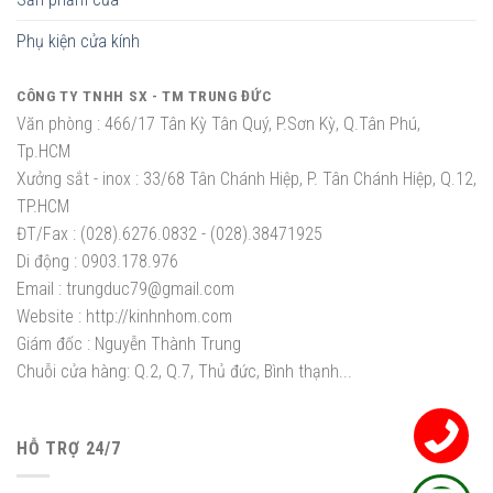
Phụ kiện cửa kính
CÔNG TY TNHH SX - TM TRUNG ĐỨC
Văn phòng :
466/17 Tân Kỳ Tân Quý, P.Sơn Kỳ, Q.Tân Phú,
Tp.HCM
Xưởng sắt - inox :
33/68 Tân Chánh Hiệp, P. Tân Chánh Hiệp, Q.12,
TP.HCM
ĐT/Fax :
(028).6276.0832 - (028).38471925
Di động :
0903.178.976
Email :
trungduc79@gmail.com
Website :
http://kinhnhom.com
Giám đốc :
Nguyễn Thành Trung
Chuỗi cửa hàng: Q.2, Q.7, Thủ đức, Bình thạnh...
HỖ TRỢ 24/7