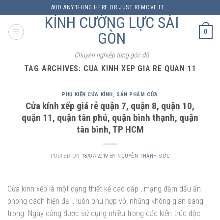
Skip
ADD ANYTHING HERE OR JUST REMOVE IT...
to
KÍNH CƯỜNG LỰC SÀI
content
0
GÒN
Chuyên nghiệp từng góc độ
TAG ARCHIVES:
CUA KINH XEP GIA RE QUAN 11
PHỤ KIỆN CỬA KÍNH
,
SẢN PHẨM CỬA
Cửa kính xếp giá rẻ quận 7, quận 8, quận 10,
quận 11, quận tân phú, quận bình thạnh, quận
tân bình, TP HCM
POSTED ON
18/07/2019
BY
NGUYỄN THÀNH ĐỨC
Cửa kính xếp là một dạng thiết kế cao cấp , mạng đậm dấu ấn
phong cách hiện đại , luôn phù hợp với những không gian sang
trọng. Ngày càng được sử dụng nhiều trong các kiến trúc độc