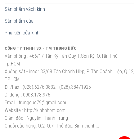
Sản phẩm vách kính
Sản phẩm cửa
Phụ kiện cửa kính
CÔNG TY TNHH SX - TM TRUNG ĐỨC
Văn phòng :
466/17 Tân Kỳ Tân Quý, P.Sơn Kỳ, Q.Tân Phú,
Tp.HCM
Xưởng sắt - inox :
33/68 Tân Chánh Hiệp, P. Tân Chánh Hiệp, Q.12,
TP.HCM
ĐT/Fax :
(028).6276.0832 - (028).38471925
Di động :
0903.178.976
Email :
trungduc79@gmail.com
Website :
http://kinhnhom.com
Giám đốc :
Nguyễn Thành Trung
Chuỗi cửa hàng: Q.2, Q.7, Thủ đức, Bình thạnh...