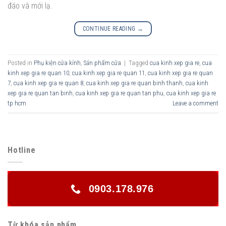
đáo và mới lạ.
CONTINUE READING
→
Posted in
Phụ kiện cửa kính
,
Sản phẩm cửa
|
Tagged
cua kinh xep gia re
,
cua
kinh xep gia re quan 10
,
cua kinh xep gia re quan 11
,
cua kinh xep gia re quan
7
,
cua kinh xep gia re quan 8
,
cua kinh xep gia re quan binh thanh
,
cua kinh
xep gia re quan tan binh
,
cua kinh xep gia re quan tan phu
,
cua kinh xep gia re
tp hcm
Leave a comment
Hotline
0903.178.976
Từ khóa sản phẩm