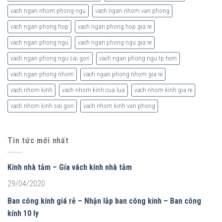
vach ngan nhom phong ngu
vach ngan nhom van phong
vach ngan phong hop
vach ngan phong hop gia re
vach ngan phong ngu
vach ngan phong ngu gia re
vach ngan phong ngu sai gon
vach ngan phong ngu tp hcm
vach ngan phong nhom
vach ngan phong nhom gia re
vach nhom kinh
vach nhom kinh cua lua
vach nhom kinh gia re
vach nhom kinh sai gon
vach nhom kinh van phong
Tin tức mới nhất
Kính nhà tắm – Gía vách kính nhà tắm
29/04/2020
Ban công kính giá rẻ – Nhận lắp ban công kính – Ban công
kính 10 ly