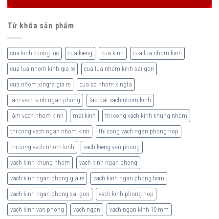
Từ khóa sản phẩm
cua-kinh-cuong-luc
cua kieng
cua kinh
cua lua nhom kinh
cua lua nhom kinh gia re
cua lua nhom kinh sai gon
cua nhom xingfa gia re
cua so nhom xingfa
lam vach kinh ngan phong
lap dat vach nhom kinh
làm vach nhom kinh
mai kinh
thi cong vach kinh khung nhom
thi cong vach ngan nhom kinh
thi cong vach ngan phong hop
thi cong vach nhom kinh
vach kieng van phong
vach kinh khung nhom
vach kinh ngan phong
vach kinh ngan phong gia re
vach kinh ngan phong hcm
vach kinh ngan phong sai gon
vach kinh phong hop
vach kinh van phong
vach ngan
vach ngan kinh 10 mm