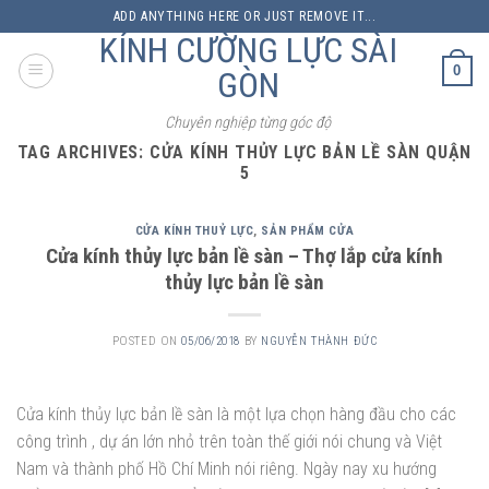
Skip
ADD ANYTHING HERE OR JUST REMOVE IT...
to
KÍNH CƯỜNG LỰC SÀI
content
0
GÒN
Chuyên nghiệp từng góc độ
TAG ARCHIVES:
CỬA KÍNH THỦY LỰC BẢN LỀ SÀN QUẬN
5
CỬA KÍNH THUỶ LỰC
,
SẢN PHẨM CỬA
Cửa kính thủy lực bản lề sàn – Thợ lắp cửa kính
thủy lực bản lề sàn
POSTED ON
05/06/2018
BY
NGUYỄN THÀNH ĐỨC
Cửa kính thủy lực bản lề sàn là một lựa chọn hàng đầu cho các
công trình , dự án lớn nhỏ trên toàn thế giới nói chung và Việt
Nam và thành phố Hồ Chí Minh nói riêng. Ngày nay xu hướng