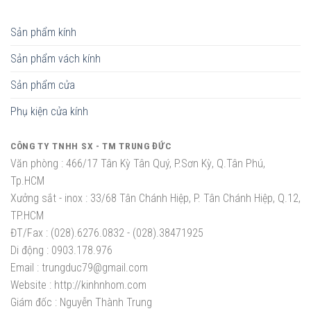
Sản phẩm kính
Sản phẩm vách kính
Sản phẩm cửa
Phụ kiện cửa kính
CÔNG TY TNHH SX - TM TRUNG ĐỨC
Văn phòng :
466/17 Tân Kỳ Tân Quý, P.Sơn Kỳ, Q.Tân Phú,
Tp.HCM
Xưởng sắt - inox :
33/68 Tân Chánh Hiệp, P. Tân Chánh Hiệp, Q.12,
TP.HCM
ĐT/Fax :
(028).6276.0832 - (028).38471925
Di động :
0903.178.976
Email :
trungduc79@gmail.com
Website :
http://kinhnhom.com
Giám đốc :
Nguyễn Thành Trung