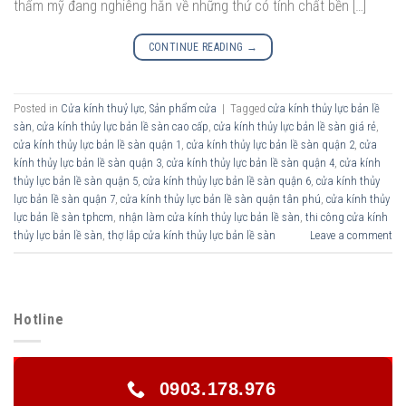
thẩm mỹ đang nghiêng hẳn về những thứ có tính chất bền […]
CONTINUE READING
→
Posted in
Cửa kính thuỷ lực
,
Sản phẩm cửa
|
Tagged
cửa kính thủy lực bản lề
sàn
,
cửa kính thủy lực bản lề sàn cao cấp
,
cửa kính thủy lực bản lề sàn giá rẻ
,
cửa kính thủy lực bản lề sàn quận 1
,
cửa kính thủy lực bản lề sàn quận 2
,
cửa
kính thủy lực bản lề sàn quận 3
,
cửa kính thủy lực bản lề sàn quận 4
,
cửa kính
thủy lực bản lề sàn quận 5
,
cửa kính thủy lực bản lề sàn quận 6
,
cửa kính thủy
lực bản lề sàn quận 7
,
cửa kính thủy lực bản lề sàn quận tân phú
,
cửa kính thủy
lực bản lề sàn tphcm
,
nhận làm cửa kính thủy lực bản lề sàn
,
thi công cửa kính
thủy lực bản lề sàn
,
thợ lắp cửa kính thủy lực bản lề sàn
Leave a comment
Hotline
0903.178.976