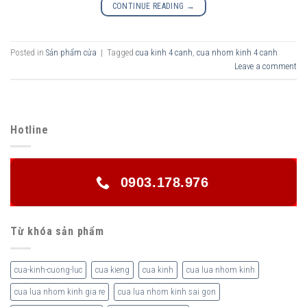
CONTINUE READING
→
Posted in
Sản phẩm cửa
|
Tagged
cua kinh 4 canh
,
cua nhom kinh 4 canh
Leave a comment
Hotline
0903.178.976
Từ khóa sản phẩm
cua-kinh-cuong-luc
cua kieng
cua kinh
cua lua nhom kinh
cua lua nhom kinh gia re
cua lua nhom kinh sai gon