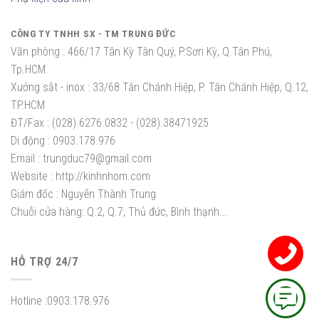
CÔNG TY TNHH SX - TM TRUNG ĐỨC
Văn phòng :
466/17 Tân Kỳ Tân Quý, P.Sơn Kỳ, Q.Tân Phú,
Tp.HCM
Xưởng sắt - inox :
33/68 Tân Chánh Hiệp, P. Tân Chánh Hiệp, Q.12,
TP.HCM
ĐT/Fax :
(028).6276.0832 - (028).38471925
Di động :
0903.178.976
Email :
trungduc79@gmail.com
Website :
http://kinhnhom.com
Giám đốc :
Nguyễn Thành Trung
Chuỗi cửa hàng: Q.2, Q.7, Thủ đức, Bình thạnh...
HỖ TRỢ 24/7
Hotline :
0903.178.976