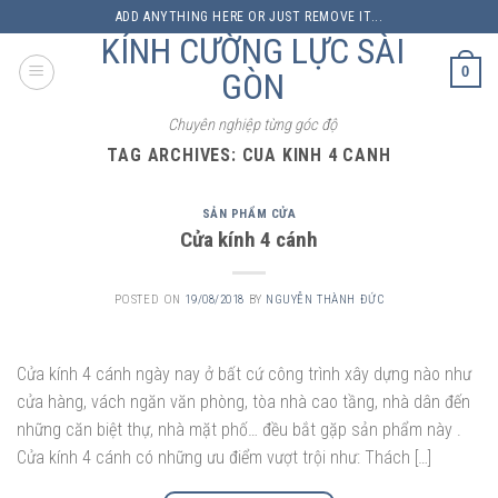
Skip
ADD ANYTHING HERE OR JUST REMOVE IT...
to
KÍNH CƯỜNG LỰC SÀI
content
0
GÒN
Chuyên nghiệp từng góc độ
TAG ARCHIVES:
CUA KINH 4 CANH
SẢN PHẨM CỬA
Cửa kính 4 cánh
POSTED ON
19/08/2018
BY
NGUYỄN THÀNH ĐỨC
Cửa kính 4 cánh ngày nay ở bất cứ công trình xây dựng nào như
cửa hàng, vách ngăn văn phòng, tòa nhà cao tầng, nhà dân đến
những căn biệt thự, nhà mặt phố… đều bắt gặp sản phẩm này .
Cửa kính 4 cánh có những ưu điểm vượt trội như: Thách […]