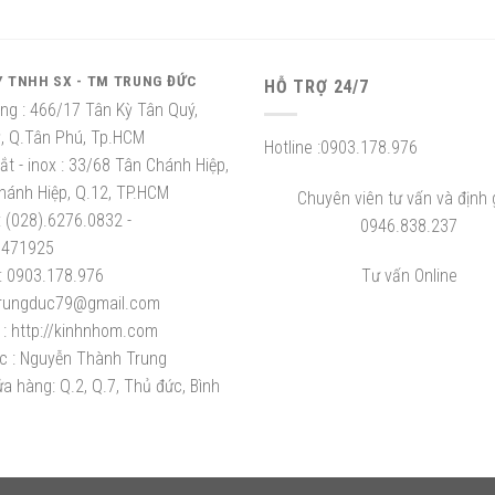
Y TNHH SX - TM TRUNG ĐỨC
HỖ TRỢ 24/7
ng :
466/17 Tân Kỳ Tân Quý,
ỳ, Q.Tân Phú, Tp.HCM
Hotline :
0903.178.976
t - inox :
33/68 Tân Chánh Hiệp,
hánh Hiệp, Q.12, TP.HCM
Chuyên viên tư vấn và định g
:
(028).6276.0832 -
0946.838.237
8471925
:
0903.178.976
Tư vấn Online
rungduc79@gmail.com
:
http://kinhnhom.com
c :
Nguyễn Thành Trung
a hàng: Q.2, Q.7, Thủ đức, Bình