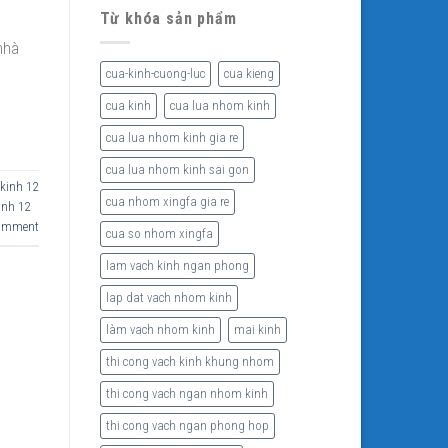
Từ khóa sản phẩm
nhà
cua-kinh-cuong-luc
cua kieng
cua kinh
cua lua nhom kinh
cua lua nhom kinh gia re
cua lua nhom kinh sai gon
kinh 12
cua nhom xingfa gia re
inh 12
comment
cua so nhom xingfa
lam vach kinh ngan phong
lap dat vach nhom kinh
làm vach nhom kinh
mai kinh
thi cong vach kinh khung nhom
thi cong vach ngan nhom kinh
thi cong vach ngan phong hop