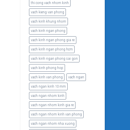
thi cong vach nhom kinh
vach kieng van phong
vach kinh khung nhom
vach kinh ngan phong
vach kinh ngan phong gia re
vach kinh ngan phong hcm
vach kinh ngan phong sai gon
vach kinh phong hop
vach kinh van phong
vach ngan
vach ngan kinh 10 mm
vach ngan nhom kinh
vach ngan nhom kinh gia re
vach ngan nhom kinh van phong
vach ngan nhom nha xuong