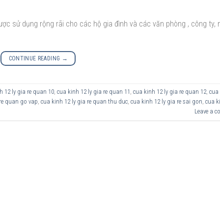
được sử dụng rộng rãi cho các hộ gia đình và các văn phòng , công ty, 
CONTINUE READING
→
h 12 ly gia re quan 10
,
cua kinh 12 ly gia re quan 11
,
cua kinh 12 ly gia re quan 12
,
cua 
 re quan go vap
,
cua kinh 12 ly gia re quan thu duc
,
cua kinh 12 ly gia re sai gon
,
cua k
Leave a 