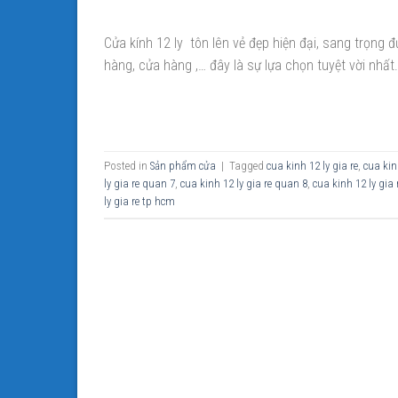
Cửa kính 12 ly tôn lên vẻ đẹp hiện đại, sang trọng 
hàng, cửa hàng ,… đây là sự lựa chọn tuyệt vời nhất.
Posted in
Sản phẩm cửa
|
Tagged
cua kinh 12 ly gia re
,
cua kin
ly gia re quan 7
,
cua kinh 12 ly gia re quan 8
,
cua kinh 12 ly gia
ly gia re tp hcm