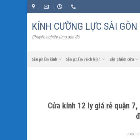
Skip
to
content
KÍNH CƯỜNG LỰC SÀI GÒN
Chuyên nghiệp từng góc độ
Sản phẩm kính
Sản phẩm vách kính
Sản phẩm cửa
Cửa kính 12 ly giá rẻ quận 7
đ
POSTED