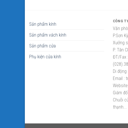
CÔNG T
Sản phẩm kính
Văn phò
Sản phẩm vách kính
P.Sơn K
Xưởng sắ
Sản phẩm cửa
P. Tân C
Phụ kiện cửa kính
ĐT/Fax 
(028).3
Di động 
Email :
t
Website 
Giám đố
Chuỗi cử
thạnh...