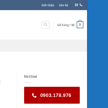
Giới thiệu
Liên hệ
Giỏ hàng /
0
₫
0
Hotline
ủ
0903.178.976