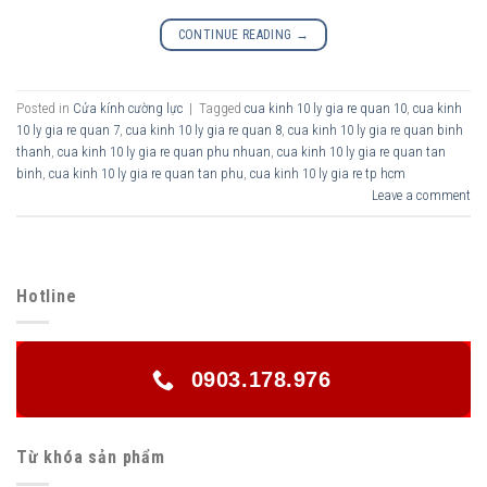
CONTINUE READING
→
Posted in
Cửa kính cường lực
|
Tagged
cua kinh 10 ly gia re quan 10
,
cua kinh
10 ly gia re quan 7
,
cua kinh 10 ly gia re quan 8
,
cua kinh 10 ly gia re quan binh
thanh
,
cua kinh 10 ly gia re quan phu nhuan
,
cua kinh 10 ly gia re quan tan
binh
,
cua kinh 10 ly gia re quan tan phu
,
cua kinh 10 ly gia re tp hcm
Leave a comment
Hotline
0903.178.976
Từ khóa sản phẩm