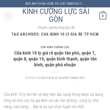
Skip
ADD ANYTHING HERE OR JUST REMOVE IT...
to
KÍNH CƯỜNG LỰC SÀI
content
0
GÒN
Chuyên nghiệp từng góc độ
TAG ARCHIVES:
CUA KINH 10 LY GIA RE TP HCM
CỬA KÍNH CƯỜNG LỰC
Cửa kính 10 ly giá rẻ quận tân phú, quận 7,
quận 8, quận 10, quận bình thạnh, quận tân
bình, quận phú nhuận
POSTED ON
09/07/2019
BY
NGUYỄN THÀNH ĐỨC
Cửa kính 10 ly tôn lên vẻ đẹp hiện đại, sang trọng được sử dụng
rộng rãi cho các hộ gia đình và các văn phòng , công ty, nhà
hàng, cửa hàng ,… đây là sự lựa chọn tuyệt vời nhất.