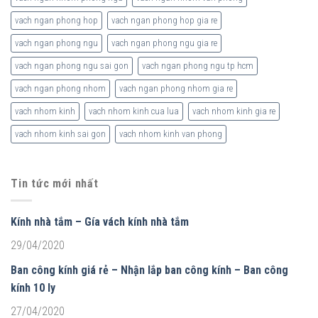
vach ngan phong hop
vach ngan phong hop gia re
vach ngan phong ngu
vach ngan phong ngu gia re
vach ngan phong ngu sai gon
vach ngan phong ngu tp hcm
vach ngan phong nhom
vach ngan phong nhom gia re
vach nhom kinh
vach nhom kinh cua lua
vach nhom kinh gia re
vach nhom kinh sai gon
vach nhom kinh van phong
Tin tức mới nhất
Kính nhà tắm – Gía vách kính nhà tắm
29/04/2020
Ban công kính giá rẻ – Nhận lắp ban công kính – Ban công
kính 10 ly
27/04/2020