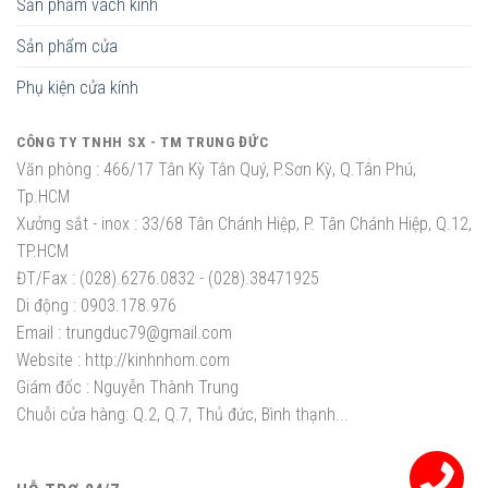
Sản phẩm vách kính
Sản phẩm cửa
Phụ kiện cửa kính
CÔNG TY TNHH SX - TM TRUNG ĐỨC
Văn phòng :
466/17 Tân Kỳ Tân Quý, P.Sơn Kỳ, Q.Tân Phú,
Tp.HCM
Xưởng sắt - inox :
33/68 Tân Chánh Hiệp, P. Tân Chánh Hiệp, Q.12,
TP.HCM
ĐT/Fax :
(028).6276.0832 - (028).38471925
Di động :
0903.178.976
Email :
trungduc79@gmail.com
Website :
http://kinhnhom.com
Giám đốc :
Nguyễn Thành Trung
Chuỗi cửa hàng: Q.2, Q.7, Thủ đức, Bình thạnh...