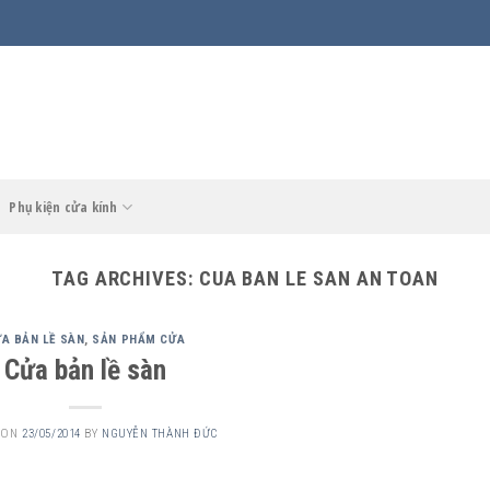
Phụ kiện cửa kính
TAG ARCHIVES:
CUA BAN LE SAN AN TOAN
A BẢN LỀ SÀN
,
SẢN PHẨM CỬA
Cửa bản lề sàn
 ON
23/05/2014
BY
NGUYỄN THÀNH ĐỨC