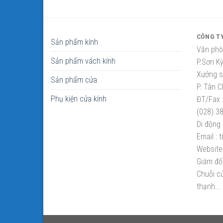
CÔNG T
Sản phẩm kính
Văn phò
Sản phẩm vách kính
P.Sơn K
Xưởng sắ
Sản phẩm cửa
P. Tân C
Phụ kiện cửa kính
ĐT/Fax 
(028).3
Di động 
Email :
t
Website 
Giám đố
Chuỗi cử
thạnh...