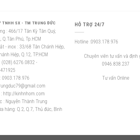
Y TNHH SX - TM TRUNG ĐỨC
HỖ TRỢ 24/7
ng :
466/17 Tân Kỳ Tân Quý,
ỳ, Q.Tân Phú, Tp.HCM
Hotline :
0903.178.976
t - inox :
33/68 Tân Chánh Hiệp,
hánh Hiệp, Q.12, TP.HCM
Chuyên viên tư vấn và định g
:
(028).6276.0832 -
0946.838.237
8471925
:
0903.178.976
Tư vấn Online
rungduc79@gmail.com
:
http://kinhnhom.com
c :
Nguyễn Thành Trung
a hàng: Q.2, Q.7, Thủ đức, Bình