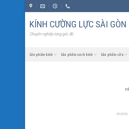
Skip
to
content
KÍNH CƯỜNG LỰC SÀI GÒN
Chuyên nghiệp từng góc độ
Sản phẩm kính
Sản phẩm vách kính
Sản phẩm cửa
CỬ
POSTED