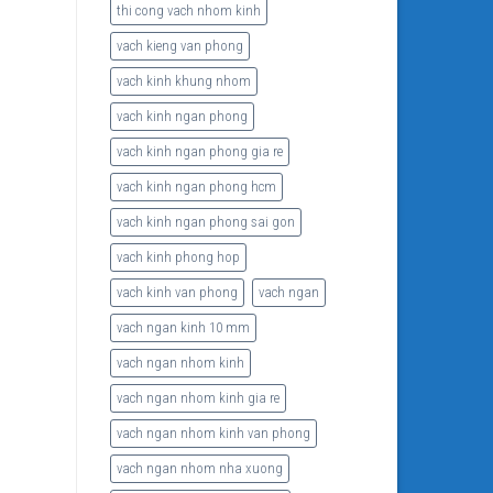
thi cong vach nhom kinh
vach kieng van phong
vach kinh khung nhom
vach kinh ngan phong
vach kinh ngan phong gia re
vach kinh ngan phong hcm
vach kinh ngan phong sai gon
vach kinh phong hop
vach kinh van phong
vach ngan
vach ngan kinh 10 mm
vach ngan nhom kinh
vach ngan nhom kinh gia re
vach ngan nhom kinh van phong
vach ngan nhom nha xuong