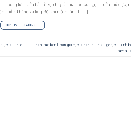
nh cường lực , cửa bản lề kẹp hay ở phía bắc còn gọi là cửa thủy lực, 
sản phẩm không xa lạ gì đối với mỗi chúng ta, […]
CONTINUE READING
→
san
,
cua ban le san an toan
,
cua ban le san gia re
,
cua ban le san sai gon
,
cua kinh b
Leave a 