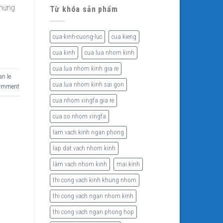
nhưng
Từ khóa sản phẩm
cua-kinh-cuong-luc
cua kieng
cua kinh
cua lua nhom kinh
cua lua nhom kinh gia re
an le
cua lua nhom kinh sai gon
comment
cua nhom xingfa gia re
cua so nhom xingfa
lam vach kinh ngan phong
lap dat vach nhom kinh
làm vach nhom kinh
mai kinh
thi cong vach kinh khung nhom
thi cong vach ngan nhom kinh
thi cong vach ngan phong hop