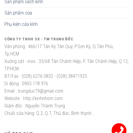
Sản phẩm vách kính
Sản phẩm cửa
Phụ kiện cửa kính
CÔNG TY TNHH SX - TM TRUNG ĐỨC
Văn phòng :
466/17 Tân Kỳ Tân Quý, P.Sơn Kỳ, Q.Tân Phú,
Tp.HCM
Xưởng sắt - inox :
33/68 Tân Chánh Hiệp, P. Tân Chánh Hiệp, Q.12,
TP.HCM
ĐT/Fax :
(028).6276.0832 - (028).38471925
Di động :
0903.178.976
Email :
trungduc79@gmail.com
Website :
http://kinhnhom.com
Giám đốc :
Nguyễn Thành Trung
Chuỗi cửa hàng: Q.2, Q.7, Thủ đức, Bình thạnh...