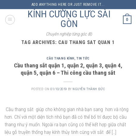
Skip
ADD ANYTHING HERE OR JUST REMOVE IT...
to
KÍNH CƯỜNG LỰC SÀI
content
0
GÒN
Chuyên nghiệp từng góc độ
TAG ARCHIVES:
CAU THANG SAT QUAN 1
CẦU THANG KÍNH
,
TIN TỨC
Cầu thang sắt quận 1, quận 2, quận 3, quận 4,
quận 5, quận 6 – Thi công cầu thang sắt
POSTED ON
01/10/2019
BY
NGUYỄN THÀNH ĐỨC
Cầu thang sắt giúp cho không gian nhà bạn sang hơn và rộng
hơn. Chỉ với một diện tích nhỏ bạn đã có thể bố trí được bộ cầu
thang như ý muốn. Ngoài ra bạn cũng có thể kết hợp giữa chất
liệu gỗ truyền thống hay kính thủy tinh cùng với sắt để […]