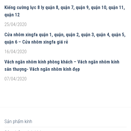
Kiếng cường lực 8 ly quận 8, quận 7, quận 9, quận 10, quận 11,
quận 12
25/04/2020
Cửa nhôm xingfa quận 1, quận, quận 2, quận 3, quận 4, quận 5,
quận 6 – Cửa nhôm xingfa giá rẻ
16/04/2020
Vách ngăn nhôm kính phòng khách – Vách ngăn nhôm kính
sân thượng- Vách ngăn nhôm kính đẹp
07/04/2020
Sản phẩm kính