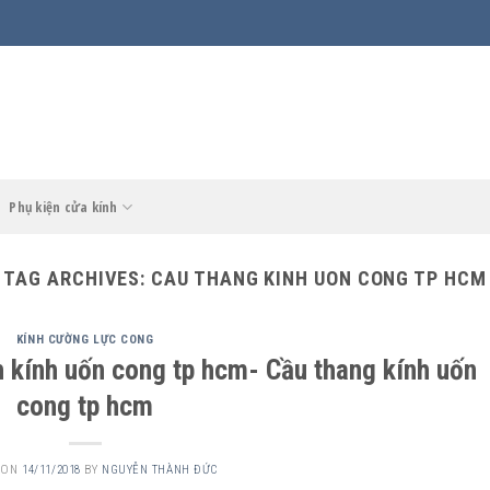
Phụ kiện cửa kính
TAG ARCHIVES:
CAU THANG KINH UON CONG TP HCM
KÍNH CƯỜNG LỰC CONG
 kính uốn cong tp hcm- Cầu thang kính uốn
cong tp hcm
 ON
14/11/2018
BY
NGUYỄN THÀNH ĐỨC