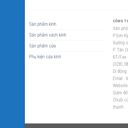
CÔNG T
Sản phẩm kính
Văn phò
Sản phẩm vách kính
P.Sơn K
Xưởng sắ
Sản phẩm cửa
P. Tân C
Phụ kiện cửa kính
ĐT/Fax 
(028).3
Di động 
Email :
t
Website 
Giám đố
Chuỗi cử
thạnh...