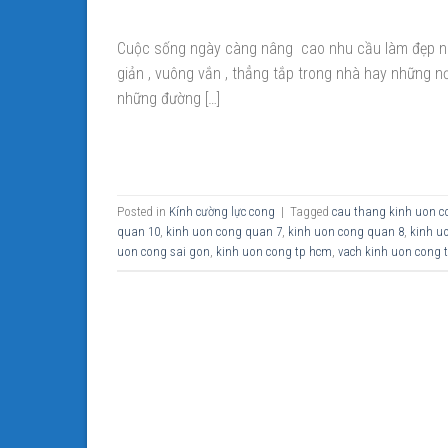
Cuộc sống ngày càng nâng cao nhu cầu làm đẹp ng
giản , vuông vắn , thẳng tắp trong nhà hay những 
những đường […]
Posted in
Kính cường lực cong
|
Tagged
cau thang kinh uon c
quan 10
,
kinh uon cong quan 7
,
kinh uon cong quan 8
,
kinh u
uon cong sai gon
,
kinh uon cong tp hcm
,
vach kinh uon cong 