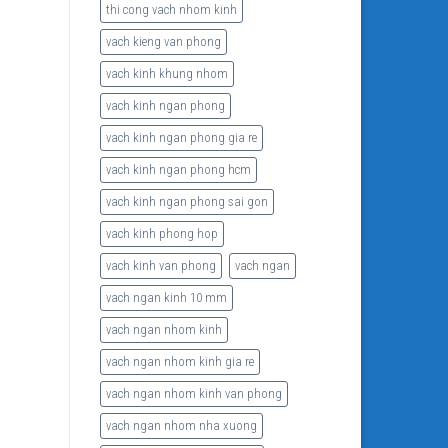
thi cong vach nhom kinh
vach kieng van phong
vach kinh khung nhom
vach kinh ngan phong
vach kinh ngan phong gia re
vach kinh ngan phong hcm
vach kinh ngan phong sai gon
vach kinh phong hop
vach kinh van phong
vach ngan
vach ngan kinh 10 mm
vach ngan nhom kinh
vach ngan nhom kinh gia re
vach ngan nhom kinh van phong
vach ngan nhom nha xuong