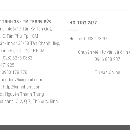
Y TNHH SX - TM TRUNG ĐỨC
HỖ TRỢ 24/7
ng :
466/17 Tân Kỳ Tân Quý,
ỳ, Q.Tân Phú, Tp.HCM
Hotline :
0903.178.976
t - inox :
33/68 Tân Chánh Hiệp,
hánh Hiệp, Q.12, TP.HCM
Chuyên viên tư vấn và định g
:
(028).6276.0832 -
0946.838.237
8471925
:
0903.178.976
Tư vấn Online
rungduc79@gmail.com
:
http://kinhnhom.com
c :
Nguyễn Thành Trung
a hàng: Q.2, Q.7, Thủ đức, Bình