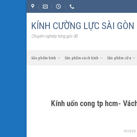
Skip
to
content
KÍNH CƯỜNG LỰC SÀI GÒN
Chuyên nghiệp từng góc độ
Sản phẩm kính
Sản phẩm vách kính
Sản phẩm cửa
Kính uốn cong tp hcm- Vách
POSTED