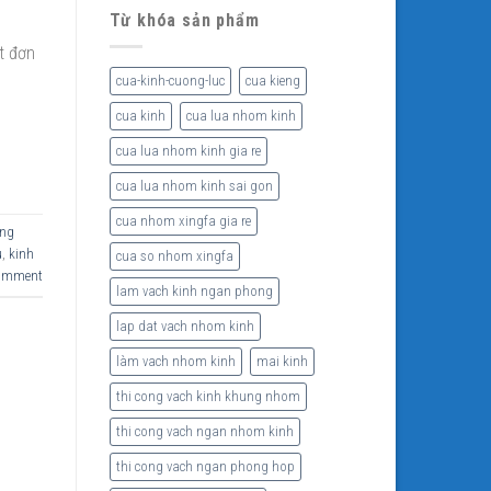
Từ khóa sản phẩm
t đơn
g
cua-kinh-cuong-luc
cua kieng
cua kinh
cua lua nhom kinh
cua lua nhom kinh gia re
cua lua nhom kinh sai gon
cua nhom xingfa gia re
ong
u
,
kinh
cua so nhom xingfa
comment
lam vach kinh ngan phong
lap dat vach nhom kinh
làm vach nhom kinh
mai kinh
thi cong vach kinh khung nhom
thi cong vach ngan nhom kinh
thi cong vach ngan phong hop