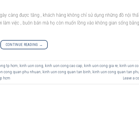
ày càng được tăng , khách hàng không chỉ sử dụng những đồ nội thấ
nơi làm việc , buôn bán mà họ còn muốn lồng vào không gian sống bằn
CONTINUE READING
→
ong tp hcm
,
kinh uon cong
,
kinh uon cong cao cap
,
kinh uon cong gia re
,
kinh uon c
on cong quan phu nhuan
,
kinh uon cong quan tan binh
,
kinh uon cong quan tan ph
tp hcm
Leave a 