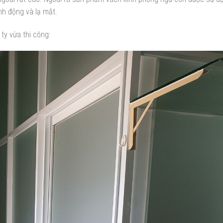
nh động và lạ mắt.
y vừa thi công: