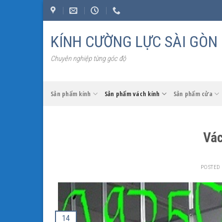
Skip
to
content
KÍNH CƯỜNG LỰC SÀI GÒN
Chuyên nghiệp từng góc độ
Sản phẩm kính
Sản phẩm vách kính
Sản phẩm cửa
Vác
POSTED
14