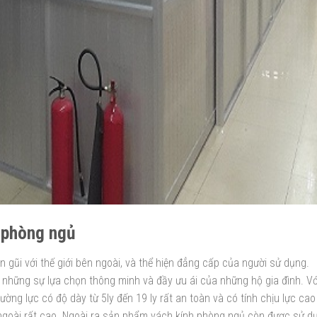
 phòng ngủ
 gũi với thế giới bên ngoài, và thể hiện đẳng cấp của người sử dụng.
 những sự lựa chọn thông minh và đầy ưu ái của những hộ gia đình. Vớ
ng lực có độ dày từ 5ly đến 19 ly rất an toàn và có tính chịu lực cao
n ngoài rất cao. Ngoài ra sản phẩm vách kính phòng ngủ còn được sử d