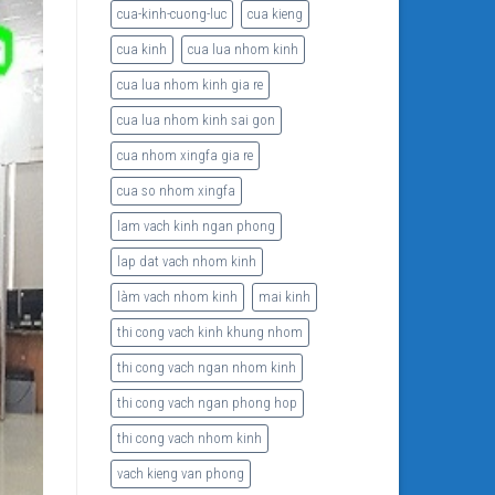
cua-kinh-cuong-luc
cua kieng
cua kinh
cua lua nhom kinh
cua lua nhom kinh gia re
cua lua nhom kinh sai gon
cua nhom xingfa gia re
cua so nhom xingfa
lam vach kinh ngan phong
lap dat vach nhom kinh
làm vach nhom kinh
mai kinh
thi cong vach kinh khung nhom
thi cong vach ngan nhom kinh
thi cong vach ngan phong hop
thi cong vach nhom kinh
vach kieng van phong