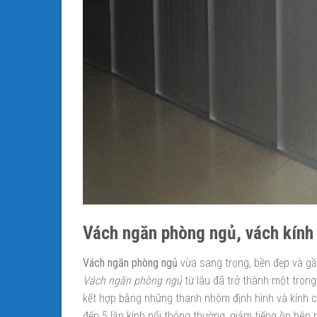
Vách ngăn phòng ngủ, vách kính
Vách ngăn phòng ngủ
vừa sang trọng, bền đẹp và gần
Vách ngăn phòng ngủ
từ lâu đã trở thành một trong
kết hợp bằng những thanh nhôm định hình và kính cườ
đến 5 lần kính nổi thông thường, giảm tiếng ồn bê