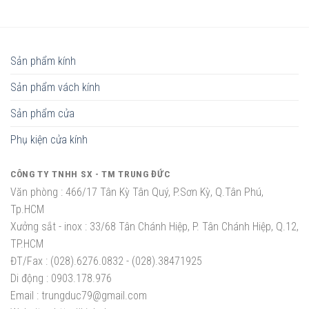
Sản phẩm kính
Sản phẩm vách kính
Sản phẩm cửa
Phụ kiện cửa kính
CÔNG TY TNHH SX - TM TRUNG ĐỨC
Văn phòng :
466/17 Tân Kỳ Tân Quý, P.Sơn Kỳ, Q.Tân Phú,
Tp.HCM
Xưởng sắt - inox :
33/68 Tân Chánh Hiệp, P. Tân Chánh Hiệp, Q.12,
TP.HCM
ĐT/Fax :
(028).6276.0832 - (028).38471925
Di động :
0903.178.976
Email :
trungduc79@gmail.com