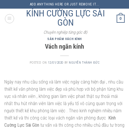
Skip
ADD ANYTHING HERE OR JUST REMOVE IT...
to
KÍNH CƯỜNG LỰC SÀI
content
0
GÒN
Chuyên nghiệp từng góc độ
SẢN PHẨM VÁCH KÍNH
Vách ngăn kính
POSTED ON
12/01/2020
BY
NGUYỄN THÀNH ĐỨC
Ngày nay nhu cầu sống và làm việc ngày càng hiện đại , nhu cầu
thiết kế văn phòng làm việc đẹp và phù hợp với bộ phận từng khu
vực và nhân viên , không gian làm việc phait thật sự thoải mái
nhất thu hút nhân viên làm việc là yếu tố vô cùng quan trọng với
người thiết kế khu phòng làm việc . Theo kinh nghiệm nhiều năm
thiết kế và thi công các loại vách ngăn văn phòng được
Kính
Cường Lực Sài Gòn
tư vấn và thi công cho nhiều chủ đầu tư trong