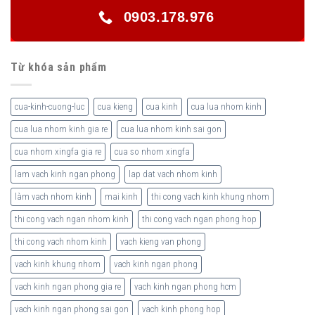
0903.178.976
Từ khóa sản phẩm
cua-kinh-cuong-luc
cua kieng
cua kinh
cua lua nhom kinh
cua lua nhom kinh gia re
cua lua nhom kinh sai gon
cua nhom xingfa gia re
cua so nhom xingfa
lam vach kinh ngan phong
lap dat vach nhom kinh
làm vach nhom kinh
mai kinh
thi cong vach kinh khung nhom
thi cong vach ngan nhom kinh
thi cong vach ngan phong hop
thi cong vach nhom kinh
vach kieng van phong
vach kinh khung nhom
vach kinh ngan phong
vach kinh ngan phong gia re
vach kinh ngan phong hcm
vach kinh ngan phong sai gon
vach kinh phong hop