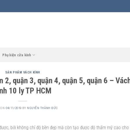
Phụ kiện cửa kính
SẢN PHẨM VÁCH KÍNH
n 2, quận 3, quận 4, quận 5, quận 6 – Vác
ính 10 ly TP HCM
 ON
04/11/2019
BY
NGUYỄN THÀNH ĐỨC
 được, bởi không chỉ độ bền đẹp mà còn tạo được độ thẩm mỹ cao cho