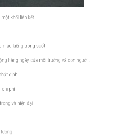
một khối liên kết .
do màu kiếng trong suốt
 động hàng ngày của môi trường và con người .
nhất định
 chi phí
rọng và hiện đại
i tượng