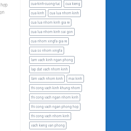
cua-kinh-cuong-luc
cua kieng
 hợp
họn
cua kinh
cua lua nhom kinh
cua lua nhom kinh gia re
cua lua nhom kinh sai gon
cua nhom xingfa gia re
cua so nhom xingfa
lam vach kinh ngan phong
lap dat vach nhom kinh
làm vach nhom kinh
mai kinh
thi cong vach kinh khung nhom
thi cong vach ngan nhom kinh
thi cong vach ngan phong hop
thi cong vach nhom kinh
vach kieng van phong