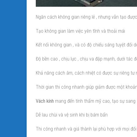
Ngăn cách không gian riêng lẻ , nhưng vẫn tạo được 
Tạo không gian làm việc yên tĩnh và thoải mái
Kết nối không gian , và có độ chiếu sáng tuyệt đối 
Độ bền cao , chịu lực , chịu va đập mạnh, dưới tác
Khả năng cách âm, cách nhiệt có được sự riêng tư 
Thời gian thi công nhanh giúp giảm được một khoản
Vách kính
mang đến tính thẩm mỹ cao, tạo sự sang t
Dễ lau chùi và vệ sinh khi bị bám bẩn
Thi công nhanh và giá thành lại phù hợp với mọi đố