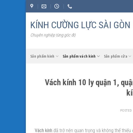
Skip
to
content
KÍNH CƯỜNG LỰC SÀI GÒN
Chuyên nghiệp từng góc độ
Sản phẩm kính
Sản phẩm vách kính
Sản phẩm cửa
Vách kính 10 ly quận 1, quậ
k
POSTED
Vách kính
đã trở nên quan trọng và không thể thiếu