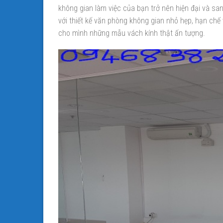
không gian làm việc của bạn trở nên hiện đại và s
với thiết kế văn phòng không gian nhỏ hẹp, hạn chế
cho mình những mẫu vách kính thật ấn tượng.