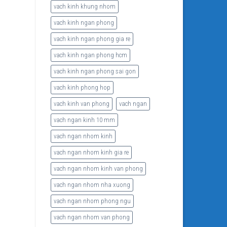
vach kinh khung nhom
vach kinh ngan phong
vach kinh ngan phong gia re
vach kinh ngan phong hcm
vach kinh ngan phong sai gon
vach kinh phong hop
vach kinh van phong
vach ngan
vach ngan kinh 10 mm
vach ngan nhom kinh
vach ngan nhom kinh gia re
vach ngan nhom kinh van phong
vach ngan nhom nha xuong
vach ngan nhom phong ngu
vach ngan nhom van phong