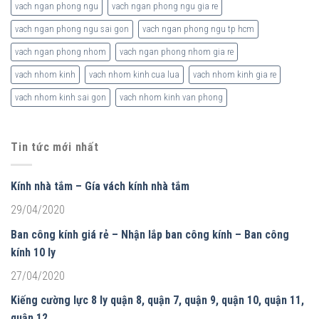
vach ngan phong ngu
vach ngan phong ngu gia re
vach ngan phong ngu sai gon
vach ngan phong ngu tp hcm
vach ngan phong nhom
vach ngan phong nhom gia re
vach nhom kinh
vach nhom kinh cua lua
vach nhom kinh gia re
vach nhom kinh sai gon
vach nhom kinh van phong
Tin tức mới nhất
Kính nhà tắm – Gía vách kính nhà tắm
29/04/2020
Ban công kính giá rẻ – Nhận lắp ban công kính – Ban công
kính 10 ly
27/04/2020
Kiếng cường lực 8 ly quận 8, quận 7, quận 9, quận 10, quận 11,
quận 12