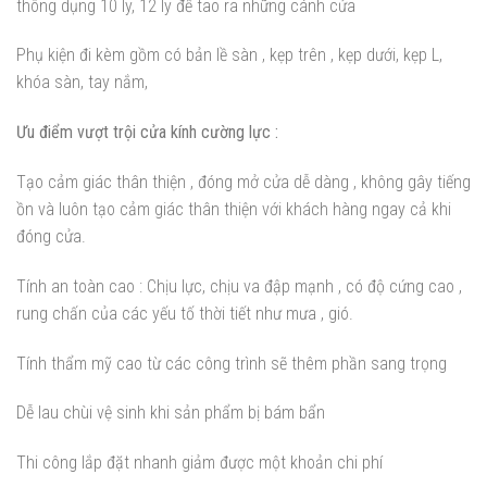
thông dụng 10 ly, 12 ly để tao ra những cánh cửa
Phụ kiện đi kèm gồm có bản lề sàn , kẹp trên , kẹp dưới, kẹp L,
khóa sàn, tay nắm,
Ưu điểm vượt trội cửa kính cường lực :
Tạo cảm giác thân thiện , đóng mở cửa dễ dàng , không gây tiếng
ồn và luôn tạo cảm giác thân thiện với khách hàng ngay cả khi
đóng cửa.
Tính an toàn cao : Chịu lực, chịu va đập mạnh , có độ cứng cao ,
rung chấn của các yếu tố thời tiết như mưa , gió.
Tính thẩm mỹ cao từ các công trình sẽ thêm phần sang trọng
Dễ lau chùi vệ sinh khi sản phẩm bị bám bẩn
Thi công lắp đặt nhanh giảm được một khoản chi phí