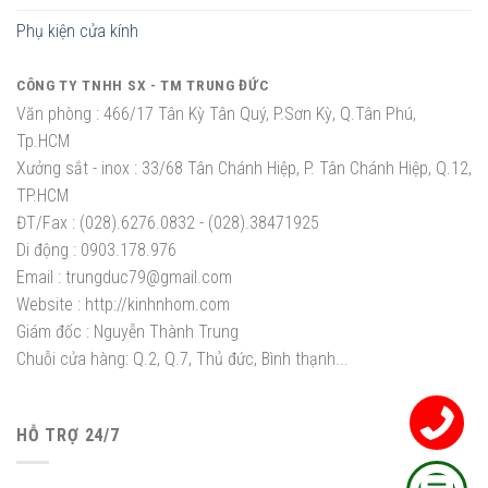
Phụ kiện cửa kính
CÔNG TY TNHH SX - TM TRUNG ĐỨC
Văn phòng :
466/17 Tân Kỳ Tân Quý, P.Sơn Kỳ, Q.Tân Phú,
Tp.HCM
Xưởng sắt - inox :
33/68 Tân Chánh Hiệp, P. Tân Chánh Hiệp, Q.12,
TP.HCM
ĐT/Fax :
(028).6276.0832 - (028).38471925
Di động :
0903.178.976
Email :
trungduc79@gmail.com
Website :
http://kinhnhom.com
Giám đốc :
Nguyễn Thành Trung
Chuỗi cửa hàng: Q.2, Q.7, Thủ đức, Bình thạnh...
HỖ TRỢ 24/7