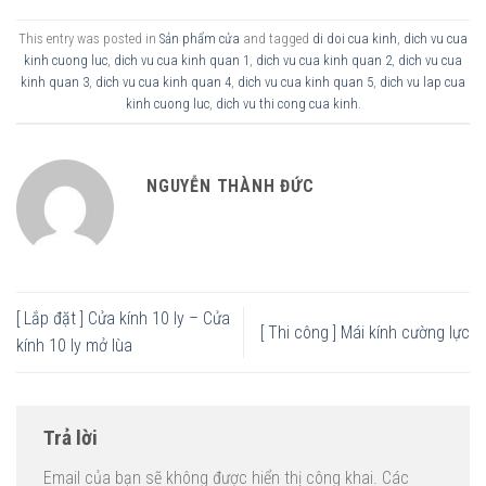
This entry was posted in
Sản phẩm cửa
and tagged
di doi cua kinh
,
dich vu cua
kinh cuong luc
,
dich vu cua kinh quan 1
,
dich vu cua kinh quan 2
,
dich vu cua
kinh quan 3
,
dich vu cua kinh quan 4
,
dich vu cua kinh quan 5
,
dich vu lap cua
kinh cuong luc
,
dich vu thi cong cua kinh
.
NGUYỄN THÀNH ĐỨC
[ Lắp đặt ] Cửa kính 10 ly – Cửa
[ Thi công ] Mái kính cường lực
kính 10 ly mở lùa
Trả lời
Email của bạn sẽ không được hiển thị công khai.
Các