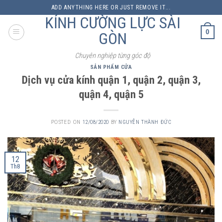
Skip
ADD ANYTHING HERE OR JUST REMOVE IT...
to
KÍNH CƯỜNG LỰC SÀI
content
0
GÒN
Chuyên nghiệp từng góc độ
SẢN PHẨM CỬA
Dịch vụ cửa kính quận 1, quận 2, quận 3,
quận 4, quận 5
POSTED ON
12/08/2020
BY
NGUYỄN THÀNH ĐỨC
12
Th8