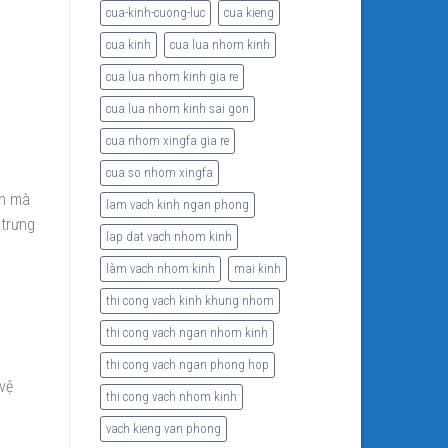
cua-kinh-cuong-luc
cua kieng
cua kinh
cua lua nhom kinh
cua lua nhom kinh gia re
cua lua nhom kinh sai gon
cua nhom xingfa gia re
cua so nhom xingfa
nh mà
lam vach kinh ngan phong
 trưng
lap dat vach nhom kinh
làm vach nhom kinh
mai kinh
thi cong vach kinh khung nhom
thi cong vach ngan nhom kinh
thi cong vach ngan phong hop
vệ
thi cong vach nhom kinh
vach kieng van phong