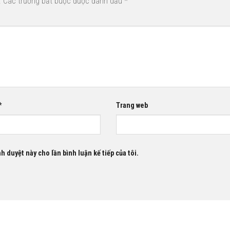
.
Các trường bắt buộc được đánh dấu
*
*
Trang web
nh duyệt này cho lần bình luận kế tiếp của tôi.