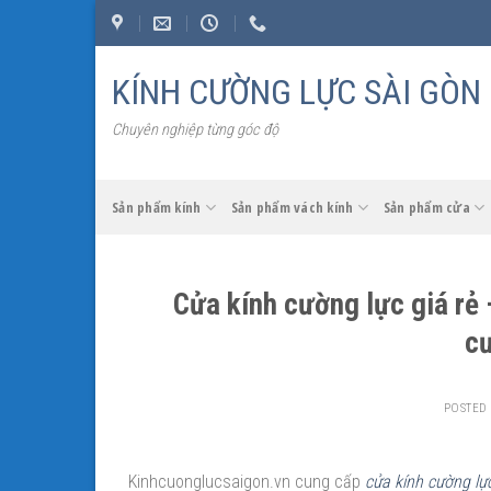
Skip
to
content
KÍNH CƯỜNG LỰC SÀI GÒN
Chuyên nghiệp từng góc độ
Sản phẩm kính
Sản phẩm vách kính
Sản phẩm cửa
Cửa kính cường lực giá rẻ 
cư
POSTED
Kinhcuonglucsaigon.vn cung cấp
cửa kính cường lự