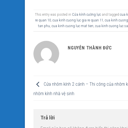
This entry was posted in
Cửa kính cường lực
and tagged
cua k
re quan 10
,
cua kinh cuong luc gia re quan 11
,
cua kinh cuong 
tan phu
,
cua kinh cuong luc mat tien
,
cua kinh cuong luc sa
NGUYỄN THÀNH ĐỨC
Cửa nhôm kính 2 cánh – Thi công của nhôm k
nhôm kính nhà vệ sinh
Trả lời