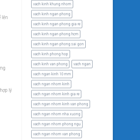
vach kinh khung nhom
vach kinh ngan phong
 lên
vach kinh ngan phong gia re
vach kinh ngan phong hcm
vach kinh ngan phong sai gon
vach kinh phong hop
vach kinh van phong
vach ngan
ờng
vach ngan kinh 10 mm
vach ngan nhom kinh
hợp lý
vach ngan nhom kinh gia re
vach ngan nhom kinh van phong
vach ngan nhom nha xuong
vach ngan nhom phong ngu
vach ngan nhom van phong