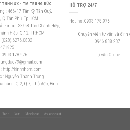
Y TNHH SX - TM TRUNG ĐỨC
HỖ TRỢ 24/7
ng :
466/17 Tân Kỳ Tân Quý,
ỳ, Q.Tân Phú, Tp.HCM
Hotline :
0903.178.976
t - inox :
33/68 Tân Chánh Hiệp,
hánh Hiệp, Q.12, TP.HCM
Chuyên viên tư vấn và định g
:
(028).6276.0832 -
0946.838.237
8471925
:
0903.178.976
Tư vấn Online
rungduc79@gmail.com
:
http://kinhnhom.com
c :
Nguyễn Thành Trung
a hàng: Q.2, Q.7, Thủ đức, Bình
Shop
Cart
Checkout
My account