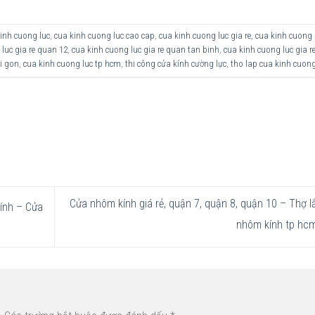
inh cuong luc
,
cua kinh cuong luc cao cap
,
cua kinh cuong luc gia re
,
cua kinh cuong 
luc gia re quan 12
,
cua kinh cuong luc gia re quan tan binh
,
cua kinh cuong luc gia r
i gon
,
cua kinh cuong luc tp hcm
,
thi công cửa kính cường lực
,
tho lap cua kinh cuong
Cửa nhôm kính giá rẻ, quận 7, quận 8, quận 10 – Thợ l
ính – Cửa
nhôm kính tp hc