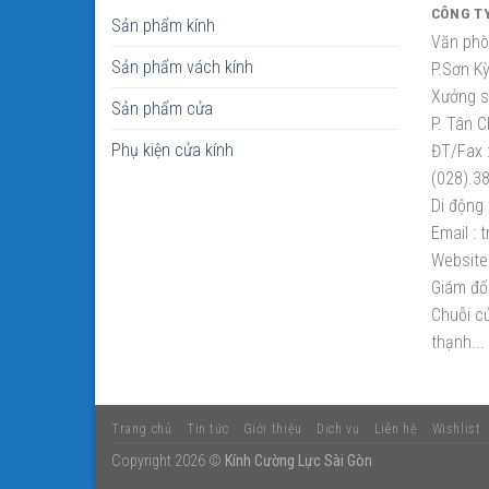
CÔNG T
Sản phẩm kính
Văn phò
Sản phẩm vách kính
P.Sơn K
Xưởng sắ
Sản phẩm cửa
P. Tân C
Phụ kiện cửa kính
ĐT/Fax 
(028).3
Di động 
Email :
t
Website 
Giám đố
Chuỗi cử
thạnh...
Trang chủ
Tin tức
Giới thiệu
Dịch vụ
Liên hệ
Wishlist
Copyright 2026 ©
Kính Cường Lực Sài Gòn