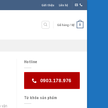
Giới thiệu
Liên hệ
Giỏ hàng /
0
₫
0
Hotline
0903.178.976
Từ khóa sản phẩm
o văn