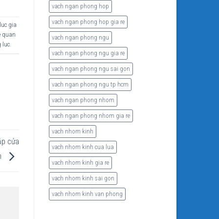
vach ngan phong hop
vach ngan phong hop gia re
luc gia
e quan
vach ngan phong ngu
 luc
.
vach ngan phong ngu gia re
vach ngan phong ngu sai gon
vach ngan phong ngu tp hcm
vach ngan phong nhom
vach ngan phong nhom gia re
vach nhom kinh
ắp cửa
vach nhom kinh cua lua
m
vach nhom kinh gia re
vach nhom kinh sai gon
vach nhom kinh van phong